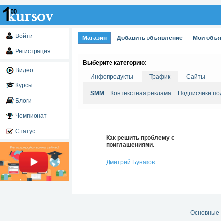
Войти
Магазин
Добавить объявление
Мои объ
Регистрация
Выберите категорию:
Видео
Инфопродукты
Трафик
Сайты
Курсы
SMM
Контекстная реклама
Подписчики по
Блоги
Чемпионат
Статус
Как решить проблему с
приглашениями.
Дмитрий Бунаков
Основные 