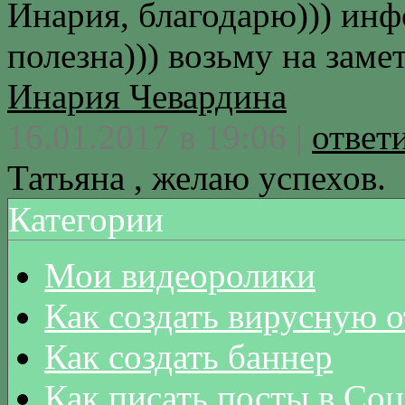
Инария, благодарю))) инф
полезна))) возьму на замет
Инария Чевардина
16.01.2017 в 19:06 |
ответ
Татьяна , желаю успехов.
Категории
Мои видеоролики
Как создать вирусную 
Как создать баннер
Как писать посты в Соц