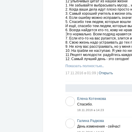
12 улыбчивых цитат из нашей жизни
1. Не забывайте выбрасывать мусор... из
2. Когда ваши дела идут плохо просто н
3. Самый хороший учитель в жизни опыт
4. Если ошибку можно исправить значи
5. Спасибо тем людям, которые вошли 
И ещё, спасибо тем людям, которые вы
6. Всегда найдется кто-то, кому не нра
Это нормально. Всем подряд нравятся 
7. Если кто-то на вас ругается, злится
8. Свою жизнь надо устраивать до тех 
9. Не хочу вас расстраивать, но у меня
10. На грабли не наступаю. Я уже по н
11.Рецепт молодости: радуйтесь каждо
12. Самый лучший день - это сегодня!
Показать полностью..
17.11.2016 в 01:09
|
Открыть
Елена Котенкова
Спасибо.
18.11.2016 в 14:23
Галина Радкова
День изменения - сейчас!