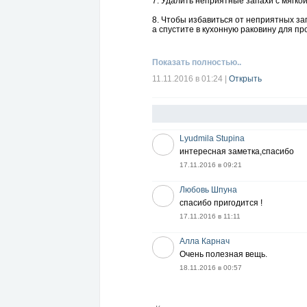
7. Удалить неприятные запахи с мягко
8. Чтобы избавиться от неприятных зап
а спустите в кухонную раковину для про
9. Зеленые овощи (фасоль, шпинат и др
Показать полностью..
10. Овощи, фрукты и листья салата пр
11.11.2016 в 01:24
|
Открыть
11. От неприятной кислоты ягод и фру
12. Чтобы фасоль и другие бобовые сва
13. А, чтобы быстрее сварилась капуст
Lyudmila Stupina
14. Чай или кофе станут особенно аро
интересная заметка,спасибо
15. Чтобы нейтрализовать кислотный н
17.11.2016 в 09:21
Полоскайте рот после еды 1 чайной ло
Любовь Шпуна
спасибо пригодится !
17.11.2016 в 11:11
Алла Карнач
Очень полезная вещь.
18.11.2016 в 00:57