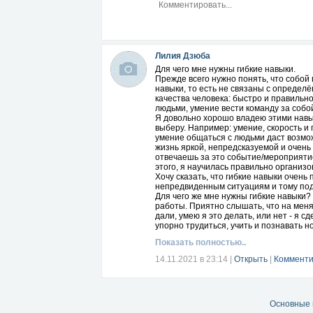
Лилия Дзюба
Для чего мне нужны гибкие навыки.
Прежде всего нужно понять, что собой п
навыки, то есть не связаны с опреде
качества человека: быстро и правильн
людьми, умение вести команду за собо
Я довольно хорошо владею этими навык
выберу. Например: умение, скорость и
умение общаться с людьми даст возмож
жизнь яркой, непредсказуемой и очень
отвечаешь за это событие/мероприятие/
этого, я научилась правильно организ
Хочу сказать, что гибкие навыки очень
непредвиденным ситуациям и тому по
Для чего же мне нужны гибкие навыки
работы. Приятно слышать, что на меня
дали, умею я это делать, или нет - я 
упорно трудиться, учить и познавать 
Показать полностью..
14.11.2021 в 23:14
|
Открыть
|
Комменти
Основные 