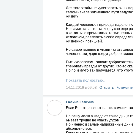
Для того чтобы не чувствовать вины пе
самом начале жизненного пути задумать
жизни?
Каждый человек от природы наделен ка
Но самих талантов мало, нужно еще ра
выстоять во время каких-то жизненны
человеком, развивать в себе определе
жизненной позицией.
Но самое главное в жизни - стать хор
человечески, даря вокруг добро и мил
Быть человеком - значит добросовестно
требовать правды от других. Кто-то ск
Но почему-то так получается, что кто-
бумерангом возвращается, чтобы косну
Показать полностью..
Каждый для себя должен решить сам - к
14.11.2016 в 09:58
|
Открыть
|
Комменти
Галина Гавкина
Если Бог отправляет нас по каменисто
На вашу долю выпадают такие дни, в к
бывает трудно не упасть духом.
Но именно в самые напряженные дни е
абсолютно все.
Когда мы пытаемся это делать, жизнь с