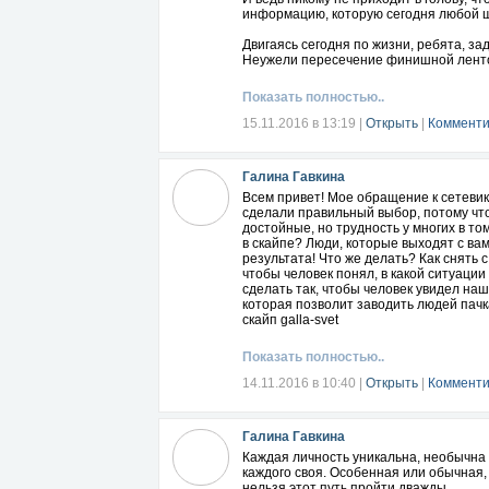
информацию, которую сегодня любой ш
Двигаясь сегодня по жизни, ребята, з
Неужели пересечение финишной ленточ
пение птиц.....
Показать полностью..
15.11.2016 в 13:19
|
Открыть
|
Комменти
Галина Гавкина
Всем привет! Мое обращение к сетевик
сделали правильный выбор, потому что
достойные, но трудность у многих в то
в скайпе? Люди, которые выходят с вам
результата! Что же делать? Как снять 
чтобы человек понял, в какой ситуации
сделать так, чтобы человек увидел наш
которая позволит заводить людей пачк
скайп galla-svet
Показать полностью..
14.11.2016 в 10:40
|
Открыть
|
Комменти
Галина Гавкина
Каждая личность уникальна, необычна 
каждого своя. Особенная или обычная, 
нельзя этот путь пройти дважды.