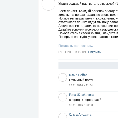
Упав в седьмой раз, встань в восьмой.
Всем привет! Каждый ребенок обладае
ходить, ты не раз падал, но вновь по
Но, вот мы вырастаем и, к сожалению 
охватывает паника:вдруг мы поцарапае
А если все же падаем, то не спешим по
Давайте вспомним сегодня свою детску
Покопайтесь в своей жизни, , найдите в
Поверьте, вас ждёт успех-шагните к не
Показать полностью..
09.11.2016 в 19:09
|
Открыть
Юлия Бойко
Отличный пост!!!
12.11.2016 в 11:34
Роза Жамбасова
вперед- к вершинам?
13.11.2016 в 08:38
Ольга Анохина