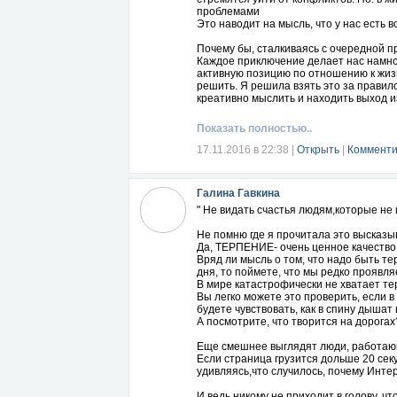
проблемами
Это наводит на мысль, что у нас есть в
Почему бы, сталкиваясь с очередной пр
Каждое приключение делает нас намног
активную позицию по отношению к жиз
решить. Я решила взять это за правил
креативно мыслить и находить выход и
Показать полностью..
17.11.2016 в 22:38
|
Открыть
|
Комменти
Галина Гавкина
" Не видать счастья людям,которые не 
Не помню где я прочитала это высказы
Да, ТЕРПЕНИЕ- очень ценное качество
Вряд ли мысль о том, что надо быть т
дня, то поймете, что мы редко проявля
В мире катастрофически не хватает те
Вы легко можете это проверить, если в
будете чувствовать, как в спину дыша
А посмотрите, что творится на дорогах
Еще смешнее выглядят люди, работающ
Если страница грузится дольше 20 сек
удивляясь,что случилось, почему Интер
И ведь никому не приходит в голову, ч