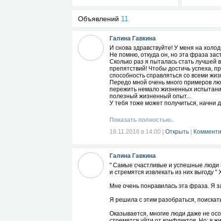
11
Объявлений
Галина Гавкина
И снова здравствуйте! У меня на хол
Не помню, откуда он, но эта фраза зас
Сколько раз я пыталась стать лучшей в
препятствий! Чтобы достичь успеха, пр
способность справляться со всеми жизн
Передо мной очень много примеров люд
пережить немало жизненных испытаний
полезный жизненный опыт...
У тебя тоже может получиться, начни д
Показать полностью..
18.11.2016 в 14:00
|
Открыть
|
Комменти
Галина Гавкина
" Самые счастливые и успешные люди 
и стремятся извлекать из них выгоду "
Мне очень понравилась эта фраза. Я за
Я решила с этим разобраться, поискать 
Оказывается, многие люди даже не осо
стремятся уйти от конфликтов. Но: в ж