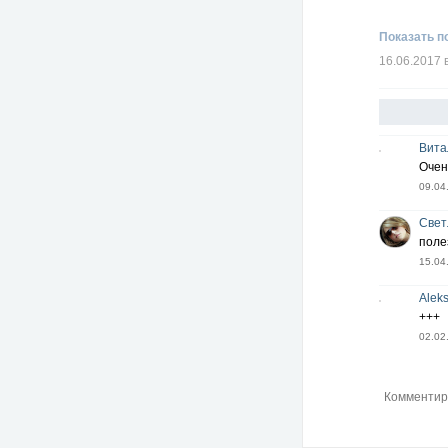
Показать п
16.06.2017 
Вита
Очен
09.04
Свет
поле
15.04
Alek
+++
02.02