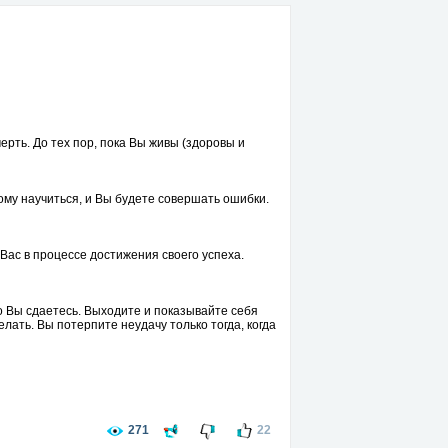
рть. До тех пор, пока Вы живы (здоровы и
тому научиться, и Вы будете совершать ошибки.
Вас в процессе достижения своего успеха.
что Вы сдаетесь. Выходите и показывайте себя
лать. Вы потерпите неудачу только тогда, когда
ире сумел достичь того, чего желаете Вы. Это
271
22
хотите достичь невозможного. Не позволяйте