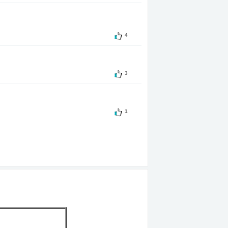
лжать упорно двигаться дальше. Возможно, Вам
тиковаться, но никогда не сдавайтесь.
4
иях окружающей среды, чем Вы сейчас. Хотели
ии даже ходить, и как много они были бы готовы
3
пех, чтобы совершать изменения в мире или в
1
и заслуживаете успеха. Сохраняйте этот
т достичь кто-то другой из-за того, что Вы сами
обы сделать огромный прорыв. В любой момент