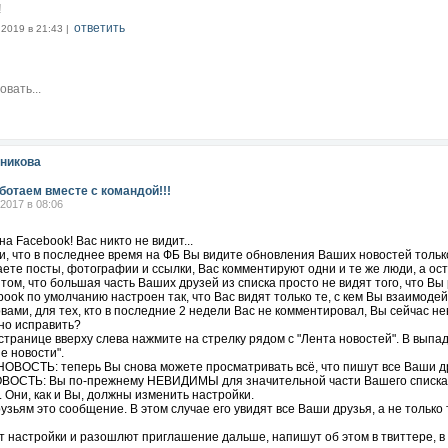
!
ответить
.2019 в 21:43 |
никова
ботаем вместе с командой!!!
.2017 в 08:06
а Facebook! Вас никто не видит...
, что в последнее время на ФБ Вы видите обновления Ваших новостей только
те посты, фотографии и ссылки, Вас комментируют одни и те же люди, а ос
том, что большая часть Ваших друзей из списка просто не видят того, что Вы
ook по умолчанию настроен так, что Вас видят только те, с кем Вы взаимодей
вами, для тех, кто в последние 2 недели Вас не комментировал, Вы сейчас н
но исправить?
 странице вверху слева нажмите на стрелку рядом с "Лента новостей". В вы
е новости".
ВОСТЬ: теперь Вы снова можете просматривать всё, что пишут все Ваши д
ОСТЬ: Вы по-прежнему НЕВИДИМЫ для значительной части Вашего списка, т.к
 Они, как и Вы, должны изменить настройки.
зьям это сообщение. В этом случае его увидят все Ваши друзья, а не только 
 настройки и разошлют приглашение дальше, напишут об этом в твиттере, в 