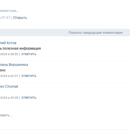
олностью..
в 07:47
|
Открыть
Показать предыдущие комментарии
лий Котов
ь полезная информация
ответить
.2018 в 08:55 |
лана Вершинина
зно
ответить
.2018 в 02:37 |
sey Chumak
ответить
.2019 в 20:35 |