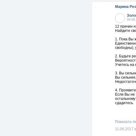
Марина Рез
Золо
04.06
12 причин н
Найдите св
1. Пока Вы 
Единственно
свободны), 
2. Будьте р
Вероятность
Учитесь на 
3. Вы сильн
Вы сильнее,
Недостаточн
4. Проявите
Если Вы не 
остальному 
сдадитесь.
5. Делалось
Если кто-то
должно стат
Показать п
6. Верьте в
11.06.2017 
Не предавай