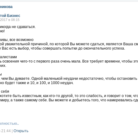
никова
той Бизнес
.2017 в 08:15
икогда не сдаваться.
ою!
живы, все возможно
й уважительной причиной, по которой Вы можете сдаться, является Ваша сме
у Вас есть выбор, чтобы совершать попытки до окончательного успеха.
еалистами
 освоения чего-то с первого раза очень мала. Все требует времени, чтобы э
них.
ы
 чем Вы думаете. Одной маленькой неудачи недостаточно, чтобы остановить 
о будет также и 10, и 100, и 1000 неудач.
 себя
хотите быть известным, как кто-то другой, то это слабость, и говорит о том, 
миру, а также самому себе. Вы можете и добьетесь того, что намеревались сде
 ли это раньше?
 другой смог сделать это, то сможете и Вы. Даже если только один человек в м
ь достаточной причиной для Вас, чтобы никогда не сдаваться.
олностью..
 свои мечты
в 21:44
|
Открыть
те самого себя. В жизни бывает много людей, которые говорят Вам, что Вы 