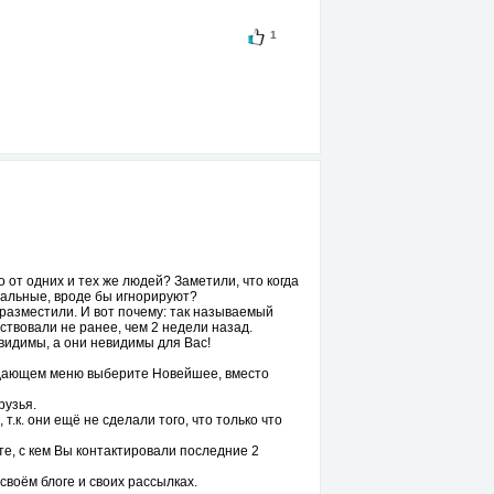
1
 от одних и тех же людей? Заметили, что когда
тальные, вроде бы игнорируют?
 разместили. И вот почему: так называемый
ствовали не ранее, чем 2 недели назад.
евидимы, а они невидимы для Вас!
падающем меню выберите Новейшее, вместо
рузья.
. они ещё не сделали того, что только что
те, с кем Вы контактировали последние 2
своём блоге и своих рассылках.