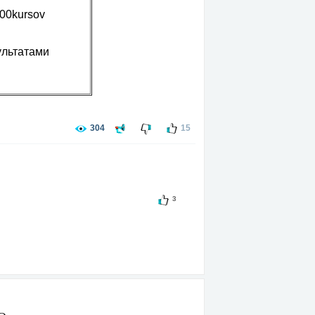
100kursov
ультатами
304
15
3