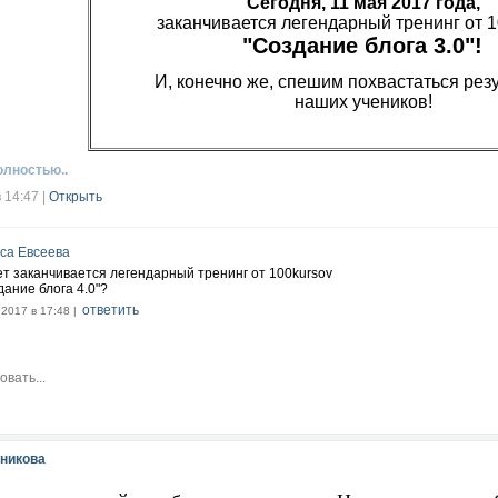
Сегодня, 11 мая 2017 года,
заканчивается легендарный тренинг от 
"Создание блога 3.0"!
И, конечно же, спешим похвастаться рез
наших учеников!
олностью..
в 14:47
|
Открыть
са Евсеева
т заканчивается легендарный тренинг от 100kursov
дание блога 4.0"?
ответить
.2017 в 17:48 |
никова