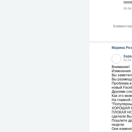
!!!!!!!!!
26.04
Марина Рез
Зара
30.04
Внимание!
Изменения н
Вы заметили
Вы размещае
Проблема в 
новый Faceb
Другими сло
Как это мож
На главной
"Популярны
ХОРОШАЯ НО
ПЛОХАЯ НОВ
сделали Вы.
Пошлите дру
недели.
Они изменят