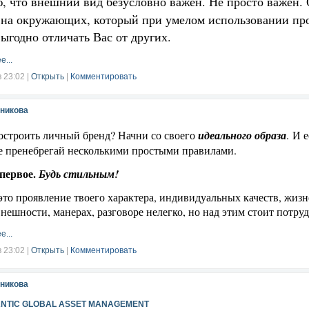
, что внешний вид безусловно важен. Не просто важен.
на окружающих, который при умелом использовании про
выгодно отличать Вас от других.
е...
в 23:02
|
Открыть
|
Комментировать
никова
остроить личный бренд? Начни со своего
идеального образа
. И 
не пренебрегай несколькими простыми правилами.
первое.
Будь стильным!
то проявление твоего характера, индивидуальных качеств, жиз
внешности, манерах, разговоре нелегко, но над этим стоит потруд
е...
в 23:02
|
Открыть
|
Комментировать
никова
ANTIC GLOBAL ASSET MANAGEMENT