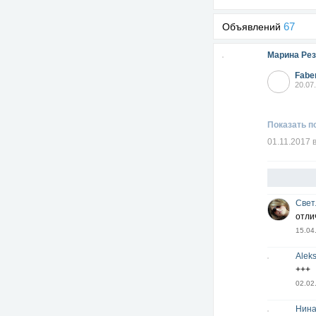
67
Объявлений
Марина Рез
Fabe
20.07
Показать п
01.11.2017 
Свет
отли
15.04
Alek
+++
02.02
Нина