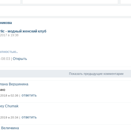
никова
rlic - модный женский клуб
.2017 в 19:38
олностью..
в 08:03
|
Открыть
Показать предыдущие комментарии
лана Вершинина
чно
ответить
.2018 в 02:36 |
sey Chumak
ответить
.2019 в 20:34 |
 Величкина