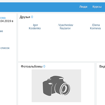
Люди
Курсы
Друзья
0
кова
04.2019 в
Igor
Vyacheslav
Elena
Kostenko
Nazarov
Korneva
ие
 список
Фотоальбомы
0
Ви