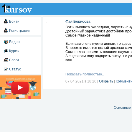
Войти
Фая Борисова
Вот и выплата очередная, маркетинг н
Регистрация
Достойный заработок в достойном про
Самое главное надёжный!
Видео
Если вам очень нужны деньги, то здес
В проекте имеется целый арсенал самы
Курсы
Самое главное иметь желание научитьс
А еще я вам могу подарить аккаунт с 
Блоги
ваш.
Статус
Показать полностью..
07.04.2021 в 18:26
|
Открыть
|
Комменти
Основные 