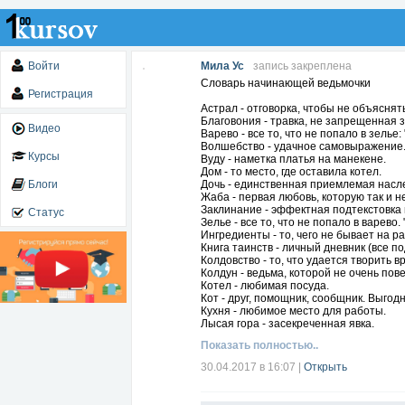
Войти
Мила Ус
запись закреплена
Словарь начинающей ведьмочки
Регистрация
Астрал - отговорка, чтобы не объяснять
Благовония - травка, не запрещенная 
Видео
Варево - все то, что не попало в зелье:
Волшебство - удачное самовыражение
Курсы
Вуду - наметка платья на манекене.
Дом - то место, где оставила котел.
Блоги
Дочь - единственная приемлемая насл
Жаба - первая любовь, которую так и н
Заклинание - эффектная подтекстовка
Статус
Зелье - все то, что не попало в варево.
Ингредиенты - то, чего не бывает на р
Книга таинств - личный дневник (все 
Колдовство - то, что удается творить в
Колдун - ведьма, которой не очень пов
Котел - любимая посуда.
Кот - друг, помощник, сообщник. Выго
Кухня - любимое место для работы.
Лысая гора - засекреченная явка.
Мифология - недоказанные историческ
Показать полностью..
Метла- дешевый и многофункциональны
ведьмы решили проблему парковки.
30.04.2017 в 16:07
|
Открыть
Муж - вампир, любящий чеснок.
Ночь - время для себя.
Оргии - миф, но мы не прекращаем над