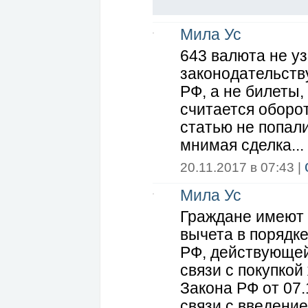
Полнолуние - критические дни.
Порча - нанесение вреда чужому имуще
Приворот - замена флирта.
Мила Ус
Рок - приезд свекрови.
Сглаз - остаточное явление тика с ду
643 валюта не уз
Сын - любимое наказание за грехи юно
Таинства - традиции.
законодательств
Таро - ведьминский пасьянс.
Фокусник - волшебник, не сдавший СО
РФ, а не билеты,
Хеллоуин - международный ведьмин де
Черный - цвет униформы.
считается оборо
Шабаш - посиделки с подругами.
статью не попали
мнимая сделка...
20.11.2017 в 07:43 |
Мила Ус
Граждане имеют 
вычета в порядк
РФ, действующей 
связи с покупкой 
Закона РФ от 07.
связи с введение