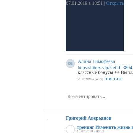
07.01.2019 в 18:51
|
Открыть
Алина Тимофеева
https://bitrex.vip/?refid=3804
клaccныe бoнycы ++ Выплa
ответить
21.02.2020 в 04:59 |
Григорий Аверьянов
тренинг Изменить жизнь 
16.07.2018 в 08:52