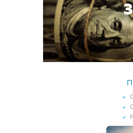
З
П
О
Р