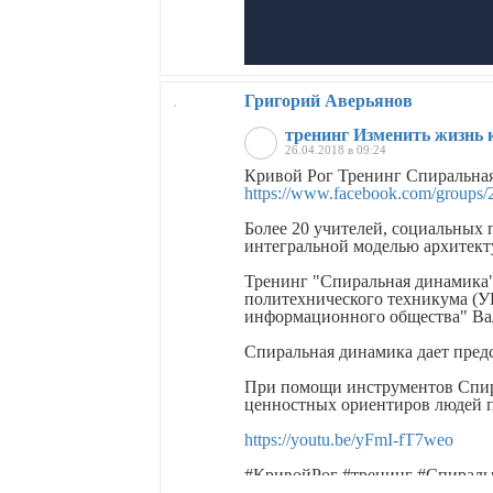
Григорий Аверьянов
тренинг Изменить жизнь 
26.04.2018 в 09:24
Кривой Рог Тренинг Спиральная
https://www.facebook.com/groups
Более 20 учителей, социальных 
интегральной моделью архитект
Тренинг "Спиральная динамика"
политехнического техникума (У
информационного общества" Ва
Спиральная динамика дает предс
При помощи инструментов Спир
ценностных ориентиров людей п
https://youtu.be/yFmI-fT7weo
#КривойРог #тренинг #Спираль
#ВалерийУдовенко #Институт #