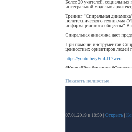
Более 20 учителей, социальных 
интегральной моделью архитект
Тренинг "Спиральная динамика"
политехнического техникума (У
информационного общества" Ва
Спиральная динамика дает предс
При помощи инструментов Спир
ценностных ориентиров людей п
https://youtu.be/yFmI-fT7weo
#КривойРог #тренинг #Спираль
#ВалерийУдовенко #Институт #
Показать полностью..
07.01.2019 в 18:50
|
Открыть
|
Ко