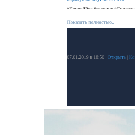
#КривойРог #тренинг #Спираль
#ВалерийУдовенко #Институт #
Показать полностью..
07.01.2019 в 18:50
|
Открыть
|
Ко