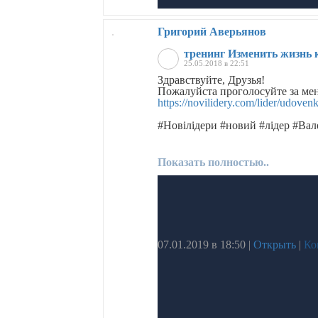
Григорий Аверьянов
тренинг Изменить жизнь 
25.05.2018 в 22:51
Здравствуйте, Друзья!
Пожалуйста проголосуйте за мен
https://novilidery.com/lider/udovenk
#Новілідери #новий #лідер #Вал
Показать полностью..
07.01.2019 в 18:50
|
Открыть
|
Ко