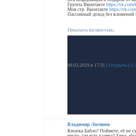
Группа Вконтакте
https://vk.com
Моя стр. Вконтакте
https://vk.co
Пассивный доход без вложений
Показать полностью..
09.03.2019 в 17:31
|
Открыть
|
Ко
Владимир Логинов
Кнопка Бабло? Поймете, её не су
место, где есть халява? Здесь 