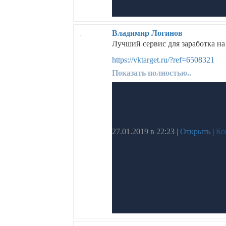
Владимир Логинов
Лучший сервис для заработка на л
https://vktarget.ru/?ref=6508321
Показать полностью..
27.01.2019 в 22:23
|
Открыть
|
Ко