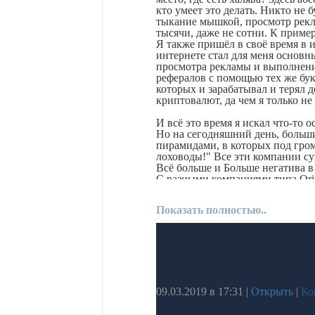
кто умеет это делать. Никто не 
тыкание мышкой, просмотр рекла
тысячи, даже не сотни. К пример
Я также пришёл в своё время в и
интернете стал для меня основн
просмотра рекламы и выполнения
рефералов с помощью тех же бу
которых и зарабатывал и терял 
криптовалют, да чем я только не
И всё это время я искал что-то
Но на сегодняшний день, бол
пирамидами, в которых под гром
лоховоды!" Все эти компании су
Всё больше и Больше негатива в
С разными компаниями типа Orifla
момент, нет там своей структур
долго, а быть просто потребител
Показать полностью..
И вот, не так давно, я наткнулс
для каждого, ну а самая главная
информация хранится на руках у
команда, одним из лидеров котор
Дорогой друг, если ты ищешь на
учиться РАБОТАТЬ И ЗАРАБАТЫ
09.03.2019 в 17:31
|
Открыть
|
Ко
Только у нашей команды есть:
Сразу три проекта на выбор, од