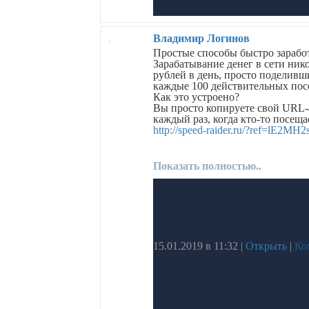
Владимир Логинов
Простые способы быстро зарабо
Зарабатывание денег в сети нико
рублей в день, просто поделивши
каждые 100 действительных пос
Как это устроено?
Вы просто копируете свой URL-
каждый раз, когда кто-то посещ
http://speed-raider.ru/?ref=lE2MH2
Показать полностью..
15.01.2019 в 11:32
|
Открыть
|
Ко