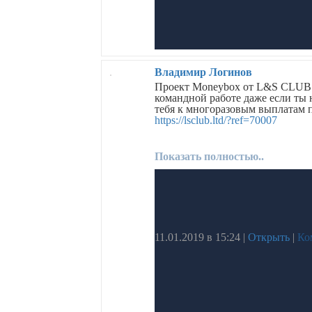
Владимир Логинов
Проект Moneybox от L&S CLUB - 
командной работе даже если ты н
тебя к многоразовым выплатам п
https://lsclub.ltd/?ref=70007
Показать полностью..
11.01.2019 в 15:24
|
Открыть
|
Ко