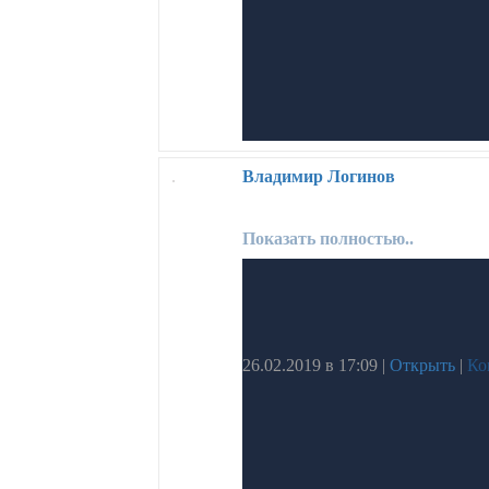
Уникальная система успешного с
Поддержка наставника и команд
Автоматизация всей рутинной 
легальный доход уже в первые 
Дорогой друг, такой уникальный
Вся информация и эксклюзивн
Владимир Логинов
Показать полностью..
26.02.2019 в 17:09
|
Открыть
|
Ко