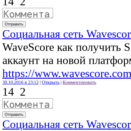
14
2
Отправить
Социальная сеть Wavescor
WaveScore как получить S
аккаунт на новой платфор
https://www.wavescore.co
30.10.2016 в 23:12
|
Открыть
|
Комментировать
14
2
Отправить
Социальная сеть Wavescor