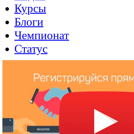
Курсы
Блоги
Чемпионат
Статус