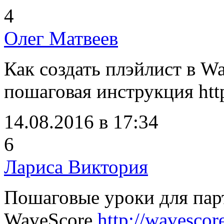
4
Олег Матвеев
Как создать плэйлист в W
пошаговая инструкция htt
14.08.2016 в 17:34
6
Лариса Виктория
Пошаговые уроки для пар
WaveScore
http://wavescor