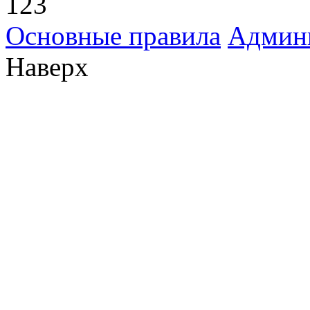
123
Основные правила
Админ
Наверх