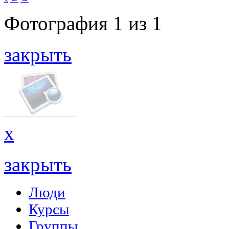
Фотография
1
из
1
закрыть
x
закрыть