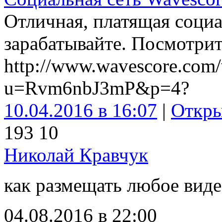
Отличная, платящая социа
зарабатывайте. Посмотрит
http://www.wavescore.com/
u=Rvm6nbJ3mP&p=4?
10.04.2016 в 16:07
|
Откр
19
3
10
Николай Кравчук
как размещать любое вид
04.08.2016 в 22:00