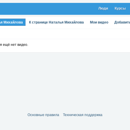
Люди
Курсы
ья Михайлова
К странице Наталья Михайлова
Мои видео
Добавит
я ещё нет видео.
Основные правила
Техническая поддержка