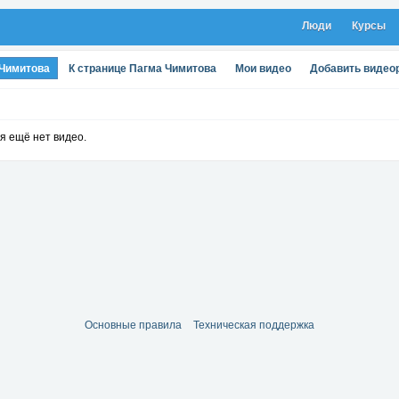
Люди
Курсы
 Чимитова
К странице Пагма Чимитова
Мои видео
Добавить видео
я ещё нет видео.
Основные правила
Техническая поддержка