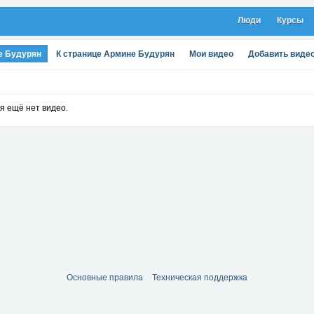
Люди
Курсы
е Будурян
К странице Армине Будурян
Мои видео
Добавить виде
я ещё нет видео.
Основные правила
Техническая поддержка