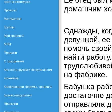
Ее отец был 
гранты и конкурсы
домашним хо
Проекты
Математика
Группы
Однажды, ко
Мои тренинги
девушкой, ее
МЛМ
помочь своей
Продажи
найти работу
С праздником
трудолюбивой
Как стать коучем и консультантом
на фабрике.
экономика
Бабушка рабо
Конференции, форумы, тренинги
достаточно д
бизнес-консультант
отправляла д
Привычки