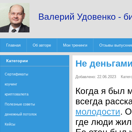
Валерий Удовенко - б
Главная
Об авторе
Мои тренинги
Отзывы выпускни
Категории
Не деньгам
Сертификаты
Добавлено: 22.06.2023
Катег
коучинг
Когда я был 
криптовалюта
всегда расск
Полезные советы
молодости
. 
денежный потолок
где люди жи
Кейсы