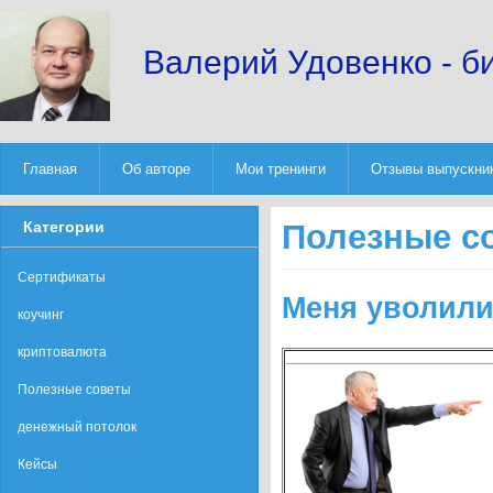
Валерий Удовенко - б
Главная
Об авторе
Мои тренинги
Отзывы выпускни
Категории
Полезные с
Сертификаты
Меня уволили
коучинг
криптовалюта
Полезные советы
денежный потолок
Кейсы