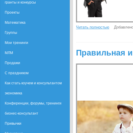
гранты и конкурсы
Проекты
Математика
Читать полностью
Добавлено
Группы
Мои тренинги
Правильная и
МЛМ
Продажи
С праздником
Как стать коучем и консультантом
экономика
Конференции, форумы, тренинги
бизнес-консультант
Привычки