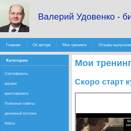
Валерий Удовенко - б
Главная
Об авторе
Мои тренинги
Отзывы выпускни
Категории
Мои тренин
Сертификаты
Скоро старт к
коучинг
криптовалюта
Полезные советы
денежный потолок
Кейсы