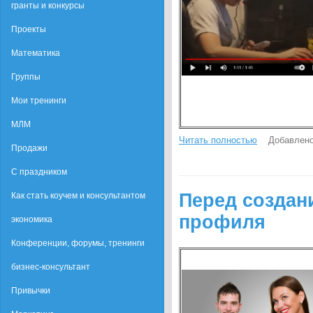
гранты и конкурсы
Проекты
Математика
Группы
Мои тренинги
МЛМ
Читать полностью
Добавлено
Продажи
С праздником
Перед создан
Как стать коучем и консультантом
профиля
экономика
Конференции, форумы, тренинги
бизнес-консультант
Привычки