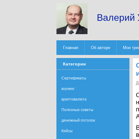
Валерий 
Главная
Об авторе
Мои тре
Категории
Сертификаты
Д
коучинг
криптовалюта
Полезные советы
денежный потолок
Кейсы