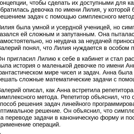
концепции, чтобы сделать их доступными для к
обратилась девочка по имени Лилия, у которой
решением задач с помощью симплексного метод
Лилия была умной и усердной ученицей, но сим
казался ей сложным и запутанным. Она пыталас
самостоятельно, но неудача за неудачей принос
Валерий понял, что Лилия нуждается в особом 
Он пригласил Лилию к себе в кабинет и стал ра
была история о маленькой девочке по имени Анн
фантастическом мире чисел и задач. Анна была
решать сложные математические задачи с помо
Валерий описал, как Анна встретила репетитора
симплексного метода. Репетитор объяснил, что 
способ решения задач линейного программиров
оптимальное решение. Он объяснил, что симпле
на переводе задачи в каноническую форму и п
применение операций.