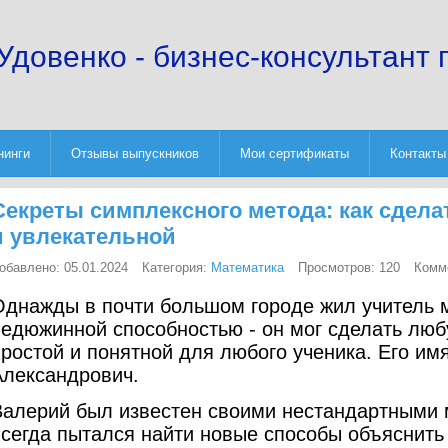
Удовенко - бизнес-консультант 
нинги
Отзывы выпускников
Мои сертификаты
Контакты
Секреты симплексного метода: как сдела
и увлекательной
обавлено: 05.01.2024
Категория:
Математика
Просмотров: 120
Комм
Однажды в почти большом городе жил учитель 
недюжинной способностью - он мог сделать лю
простой и понятной для любого ученика. Его и
Александрович.
Валерий был известен своими нестандартными 
всегда пытался найти новые способы объяснит