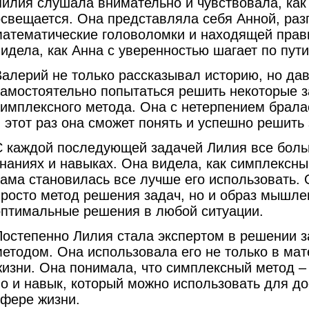
Лилия слушала внимательно и чувствовала, как
освещается. Она представляла себя Анной, ра
математические головоломки и находящей прав
идела, как Анна с уверенностью шагает по пути 
Валерий не только рассказывал историю, но да
самостоятельно попытаться решить некоторые 
имплексного метода. Она с нетерпением бралас
 этот раз она сможет понять и успешно решить 
С каждой последующей задачей Лилия все боль
наниях и навыках. Она видела, как симплексны
сама становилась все лучше его использовать. 
просто метод решения задач, но и образ мышл
оптимальные решения в любой ситуации.
Постепенно Лилия стала экспертом в решении 
методом. Она использовала его не только в мат
жизни. Она понимала, что симплексный метод – 
но и навык, который можно использовать для д
сфере жизни.