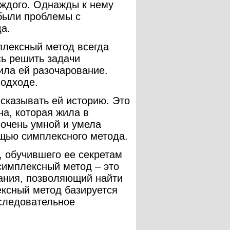
аждого. Однажды к нему
 были проблемы с
а.
плексный метод всегда
ь решить задачи
ила ей разочарование.
подходе.
ссказывать ей историю. Это
а, которая жила в
 очень умной и умела
щью симплексного метода.
, обучившего ее секретам
симплексный метод – это
ания, позволяющий найти
ксный метод базируется
оследовательное