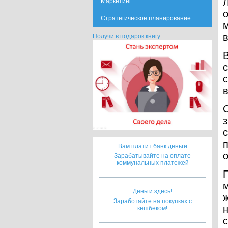
Маркетинг
Стратегическое планирование
в
Получи в подарок книгу
с
в
з
Вам платит банк деньги
Зарабатывайте на оплате
коммунальных платежей
Деньги здесь!
Заработайте на покупках с
кешбеком!