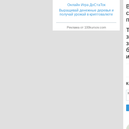
Онлайн Игра ДоСтаТок
Выращивай денежные деревья и
получай урожай в криптовалюте
п
Реклама от 100kursov.com
б
К