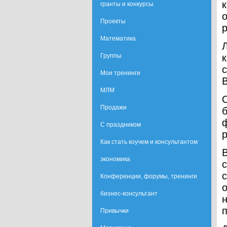
гранты и конкурсы
Проекты
Математика
Группы
Мои тренинги
МЛМ
Продажи
С праздником
Как стать коучем и консультантом
экономика
Конференции, форумы, тренинги
бизнес-консультант
Привычки