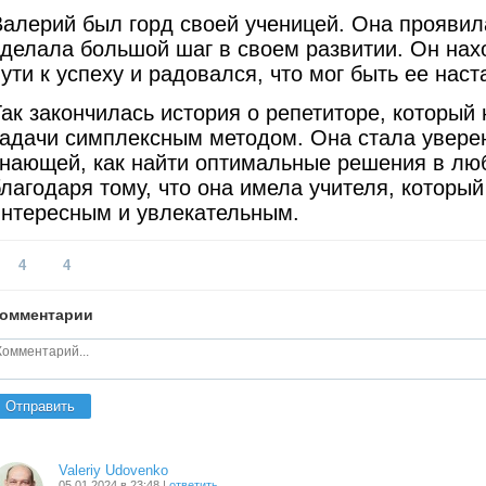
Валерий был горд своей ученицей. Она проявил
сделала большой шаг в своем развитии. Он нах
ути к успеху и радовался, что мог быть ее нас
Так закончилась история о репетиторе, который
задачи симплексным методом. Она стала увере
знающей, как найти оптимальные решения в люб
лагодаря тому, что она имела учителя, которы
интересным и увлекательным.
4
4
омментарии
Отправить
Valeriy Udovenko
05.01.2024 в 23:48 |
ответить