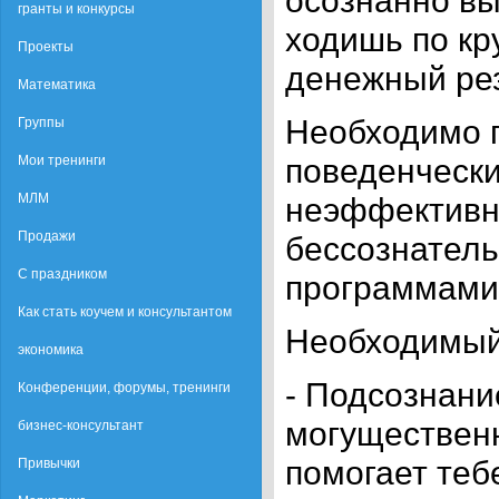
осознанно вы
гранты и конкурсы
ходишь по кр
Проекты
денежный рез
Математика
Необходимо п
Группы
поведенчески
Мои тренинги
МЛМ
неэффективн
Продажи
бессознател
С праздником
программами
Как стать коучем и консультантом
Необходимый 
экономика
- Подсознани
Конференции, форумы, тренинги
могуществен
бизнес-консультант
помогает теб
Привычки