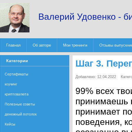
Валерий Удовенко - б
Главная
Об авторе
Мои тренинги
Отзывы выпускни
Категории
Шаг 3. Пер
Сертификаты
Добавлено: 12.04.2022
Катег
коучинг
99% всех тво
криптовалюта
принимаешь н
Полезные советы
принимает по
денежный потолок
поведения, к
Кейсы