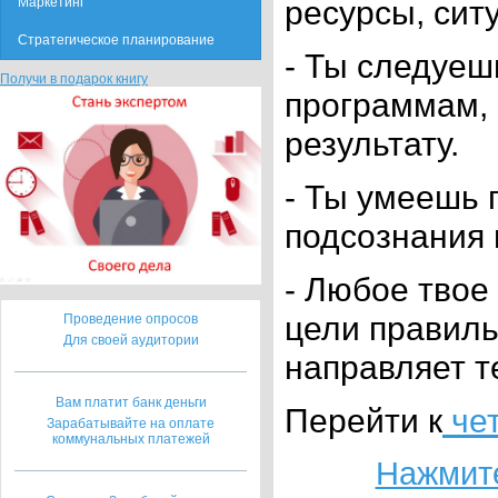
ресурсы, сит
Маркетинг
Стратегическое планирование
- Ты следуеш
Получи в подарок книгу
программам, 
результату.
- Ты умеешь 
подсознания 
- Любое твое
цели правиль
Проведение опросов
Для своей аудитории
направляет т
Вам платит банк деньги
Перейти к
чет
Зарабатывайте на оплате
коммунальных платежей
Нажмите