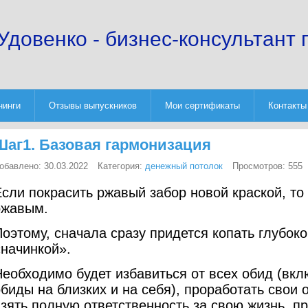
Удовенко - бизнес-консультант 
нинги
Отзывы выпускников
Мои сертификаты
Контакты
Шаг1. Базовая гармонизация
обавлено: 30.03.2022
Категория:
денежный потолок
Просмотров: 555
сли покрасить ржавый забор новой краской, то 
ржавым.
оэтому, сначала сразу придется копать глубоко
«начинкой».
Необходимо будет избавиться от всех обид (вк
обиды на близких и на себя), проработать свои
зять полную ответственность за свою жизнь, п