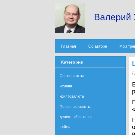
Валерий 
Главная
Об авторе
Мои тре
Категории
Д
Сертификаты
Е
коучинг
криптовалюта
П
Полезные советы
денежный потолок
Кейсы
в