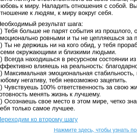
любовь к миру. Наладить отношения с собой. В
тношение к людям, к миру вокруг себя.
Необходимый результат шага:
) Тебя больше не парят события из прошлого, 
эмоционально ровными и ты не цепляешься за 
2) Ты не держишь ни на кого обид, у тебя прор
всеми окружающими и близкими людьми.
3) Всегда находишься в ресурсном состоянии из
эффективно влияешь на реальность: благодарно
4) Максимальная эмоциональная стабильность,
любому негативу, тебя невозможно зацепить.
5) Чувствуешь 100% ответственность за свою жи
отовность менять жизнь к лучшему.
6) Осознаешь свое место в этом мире, четко з
себя только самое лучшее.
Переходим ко второму шагу
Нажмите здесь, чтобы узнать п