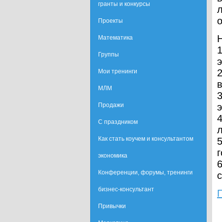
гранты и конкурсы
о
Проекты
Математика
1
Группы
Мои тренинги
МЛМ
Продажи
С праздником
Как стать коучем и консультантом
г
экономика
Конференции, форумы, тренинги
бизнес-консультант
Привычки