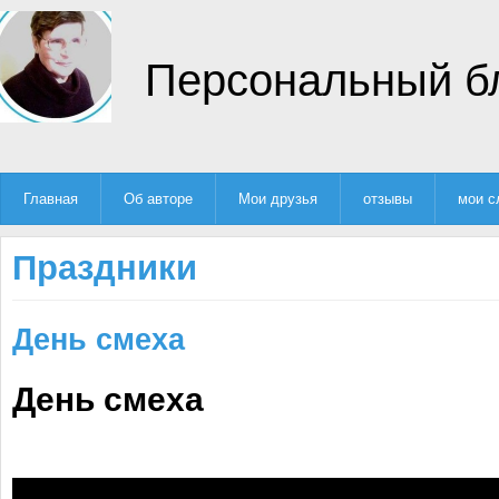
Персональный б
Главная
Об авторе
Мои друзья
отзывы
мои с
Праздники
День смеха
День смеха