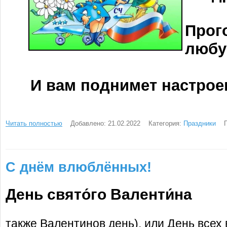
Прог
любу
И вам поднимет настрое
Читать полностью
Добавлено: 21.02.2022
Категория:
Праздники
С днём влюблённых!
День свято́го Валенти́на
также Валентинов день), или День все