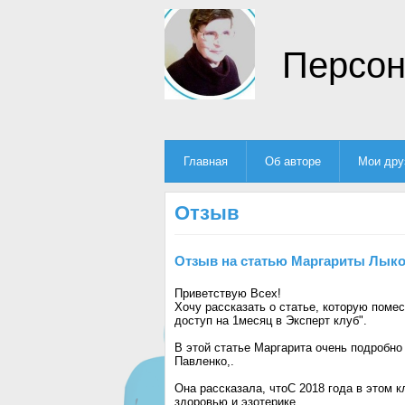
Персон
Главная
Об авторе
Мои дру
Отзыв
Отзыв на статью Маргариты Лык
Приветствую Всех!
Хочу рассказать о статье, которую поме
доступ на 1месяц в Эксперт клуб".
В этой статье Маргарита очень подробно
Павленко,.
Она рассказала, чтоС 2018 года в этом 
здоровью и эзотерике.