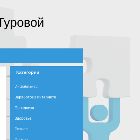
Туровой
Категории
Инфобизнес
Заработок в интернете
Праздники
Здоровье
Разное
Притча