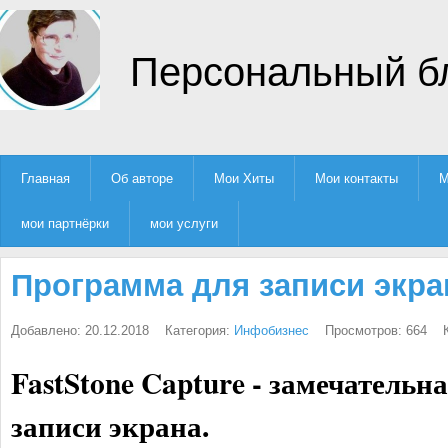
Персональный б
Главная
Об авторе
Мои Хиты
Мои контакты
М
мои партнёрки
мои услуги
Программа для записи экра
Добавлено: 20.12.2018
Категория:
Инфобизнес
Просмотров: 664
FastStone Capture - замечательн
записи экрана.