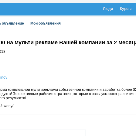
Люди
Курсы
ь объявление
Мои объявления
00 на мульти рекламе Вашей компании за 2 месяц
018
rinov
рма комплексной мультирекламы собственной компании и заработка более $2
одукта! Эффективные рабочие стратегии, которые в разы ускоряют развития
го результата!
o/qwerty/