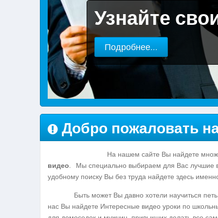
Узнайте сво
Подробнее...
Подробнее...
Подробнее...
Добро пожаловать на
На нашем сайте Вы найдете множе
видео
. Мы специально выбираем для Вас лучшие в
удобному поиску Вы без труда найдете здесь именно
Быть может Вы давно хотели научиться петь или
нас Вы найдете Интересные видео уроки по школьн
для домоседок и мужчин, привыкших делать все са