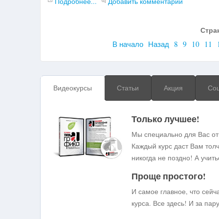
Подробнее...
Добавить комментарий
Стран
В начало
Назад
8
9
10
11
Видеокурсы
Статьи
Акция
Со
Только лучшее!
Мы специально для Вас отб
Каждый курс даст Вам тол
никогда не поздно! А учит
Проще простого!
И самое главное, что сейч
курса. Все здесь! И за пар