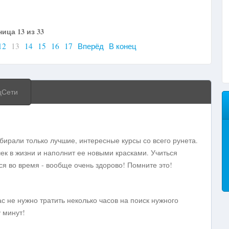
ица 13 из 33
12
13
14
15
16
17
Вперёд
В конец
цСети
ирали только лучшие, интересные курсы со всего рунета.
чек в жизни и наполнит ее новыми красками.
Учиться
ься во время - вообще очень здорово! Помните это!
ас не нужно тратить неколько часов на поиск нужного
у минут!