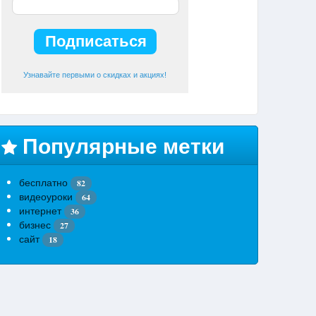
Узнавайте первыми о скидках и акциях!
Популярные метки
бесплатно
82
видеоуроки
64
интернет
36
бизнес
27
сайт
18