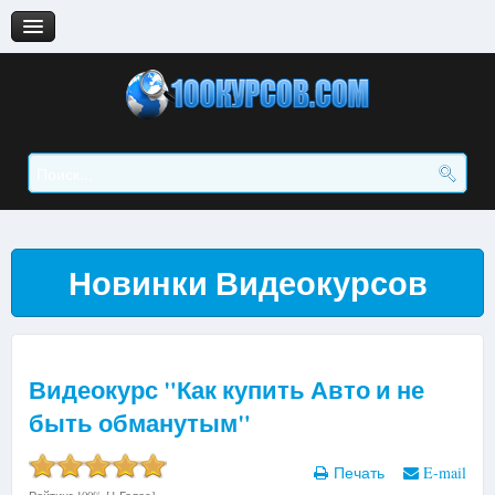
Главная
Видеокурсы
Аудиокурсы
Статьи
Новинки Видеокурсов
Видеокурс "Как купить Авто и не
быть обманутым"
Печать
E-mail