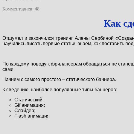
Комментариев: 48
Как сд
О
тшумел и закончился тренинг Алены Сербиной «Создани
научились писать первые статьи, знаем, как поставить под
По каждому поводу к фрилансерам обращаться не станешь.
сами.
Начнем с самого простого – статического баннера.
К сведению, наиболее популярные типы баннеров:
Статический;
Gif анимация;
Слайдер;
Flash анимация