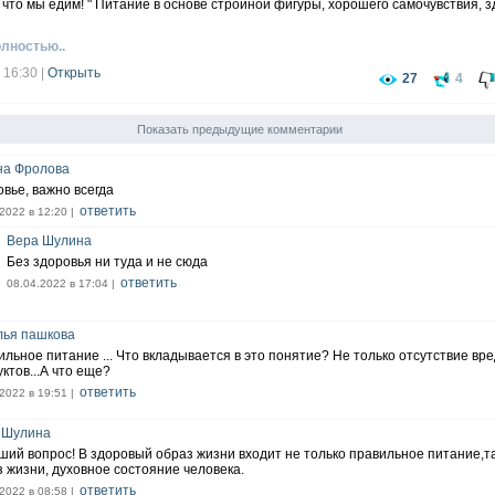
, что мы едим! " Питание в основе стройной фигуры, хорошего самочувствия, з
олностью..
 16:30
|
Открыть
27
4
Показать предыдущие комментарии
на Фролова
вье, важно всегда
ответить
2022 в 12:20 |
Вера Шулина
Без здоровья ни туда и не сюда
ответить
08.04.2022 в 17:04 |
лья пашкова
льное питание ... Что вкладывается в это понятие? Не только отсутствие вр
ктов...А что еще?
ответить
2022 в 19:51 |
 Шулина
ший вопрос! В здоровый образ жизни входит не только правильное питание,т
 жизни, духовное состояние человека.
ответить
2022 в 08:58 |