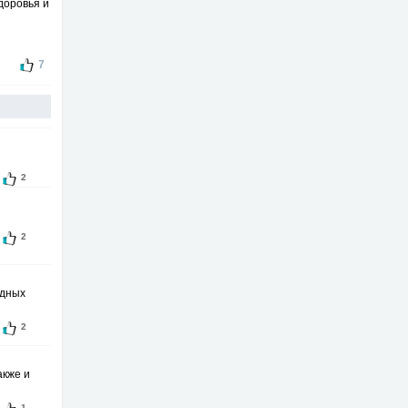
доровья и
7
2
2
едных
2
акже и
1