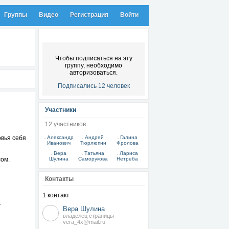
Группы
Видео
Регистрация
Войти
Чтобы подписаться на эту
группу, необходимо
авторизоваться.
Подписались 12 человек
Участники
12 участников
овья себя
Александр
Андрей
Галина
Иванович
Тюрлюпин
Фролова
Вера
Татьяна
Лариса
сом.
Шулина
Саморукова
Нетреба
Контакты
1 контакт
.
Вера Шулина
владелец страницы
vera_4x@mail.ru