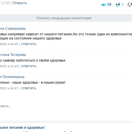
 17:02
|
Открыть
18
3
Показать предыдущие комментарии
яна Саморукова
овье напрямую зависит от нашего питания.Но это только один из компонентов
ющих на состояние нашего здоровья
ответить
2022 в 19:45 |
нтина Тетерева
о самому заботиться о своём здоровье.
ответить
2022 в 21:43 |
я Пилипишина
льно - наше здоровье - в наших руках!
ответить
2022 в 16:37 |
ьное питание и здоровье!