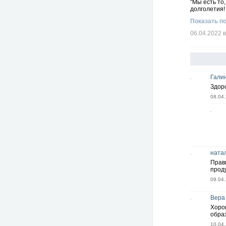
"Мы есть то
долголетия!
Показать п
06.04.2022 в
Гали
Здоро
08.04.
ната
Прави
проду
09.04.
Вера
Хоро
образ
10.04.