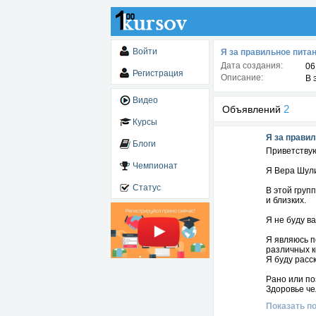
Войти
Я за правильное питан
Дата создания:
06
Регистрация
Описание:
В 
Видео
2
Объявлений
Курсы
Я за правил
Блоги
Приветствую
Чемпионат
Я Вера Шули
Статус
В этой груп
и близких.
Я не буду в
Я являюсь п
различных 
Я буду расс
Рано или по
Здоровье че
Показать п