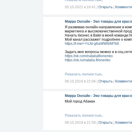
Показать полностью..
05.10.2022 в 16:41
|
Открыть
|
Комменти
Мирра Онлайн - Эко товары для красо
Я развиваю онлайн-направление в ком
маркетинга и высококачественной проду
Начать бизнес в Batel в моей команде:ht
Мой канал расскажет подробнее о ком
https://t.me/+YxJd-g6aWWNiMTk6
Задать мне вопросы можно и в соц.сетя
https://vk.com/nataliafilonenko
https://ok.ru/natalia.filonenko
Показать полностью..
08.10.2019 в 22:06
|
Открыть
|
Комменти
Мирра Онлайн - Эко товары для красо
Мой город Абакан
Показать полностью..
08.10.2019 в 21:59
|
Открыть
|
Комменти