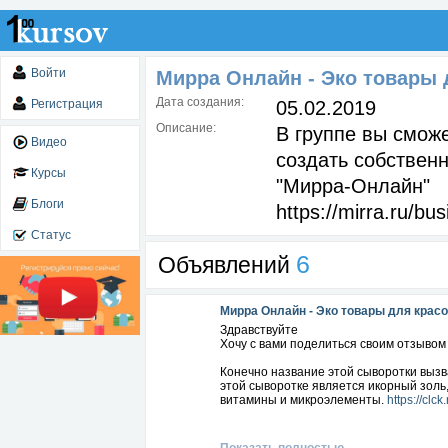
Войти
Мирра Онлайн - Эко товары 
Дата создания:
Регистрация
05.02.2019
Описание:
В группе вы смож
Видео
создать собствен
Курсы
"Мирра-Онлайн"
Блоги
https://mirra.ru/b
Статус
6
Объявлений
Мирра Онлайн - Эко товары для красо
Здравствуйте
Хочу с вами поделиться своим отзывом
Конечно название этой сыворотки вызва
этой сыворотке является икорный золь
витамины и микроэлементы.
https://clck