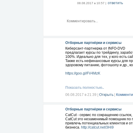
ответить
08.08.2017 в 10:57 |
Отборные партнёрки и сервисы
Киберсант-партнерка от INFO-DVD
предлагает курсы по трейдингу, заработ
100%. Идеально для тех, у кого есть с
Также есть нефинансовые курсы для пр
здоровому питанию, фотошопу и др., к
https://goo.gl/FV4MzK
Показать полностью..
06.08.2017 в 21:39
|
Открыть
|
Комменти
Отборные партнёрки и сервисы
CatCut - сервис по сокращению ссылок,
CatCut это незаменимый помощник по 
привлечь потенциальных клиентов и о
бизнеса.
http://catcut.net/3Hi9