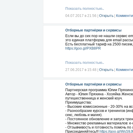
Показать полностью..
04.07.2017 в 21:56
|
Открыть
|
Комменти
Отборные партнёрки и сервисы
Если вы до сих пор не нашли сервис em
это единая платформа для email рассы
Есть бесплатный тариф на 2500 писем
https://goo.gl/PXB8PR
Показать полностью..
27.06.2017 в 15:48
|
Открыть
|
Комменти
Отборные партнёрки и сервисы
Партнерская программа Юлии Пряхино
Автор - Юлия Пряхина - Хозяйка Женс
путешественница и женский коуч.
Преимущества:
- Высокие комиссионные - 20-30% на в
- Разнообразие курсов и тренингов (ин
секс, любовь и магия).
- Постоянное обновление и запуск трен
- Множество рекламных материалов: е-
- Отзывчивость и готовность помочь по
Присоединяйтесь!!!
https://goo.gl/WsS9J