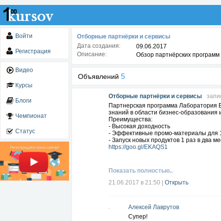
Войти
Отборные партнёрки и сервисы
Дата создания:
09.06.2017
Регистрация
Описание:
Обзор партнёрских программ 
Видео
5
Объявлений
Курсы
Отборные партнёрки и сервисы
запи
Блоги
Партнерская программа Лаборатория Б
знаний в области бизнес-образования 
Чемпионат
Преимущества:
- Высокая доходность
Статус
- Эффективные промо-материалы для 1
- Запуск новых продуктов 1 раз в два м
https://goo.gl/EKAQS1
Показать полностью..
21.06.2017 в 21:50
|
Открыть
Алексей Лаврутов
Супер!