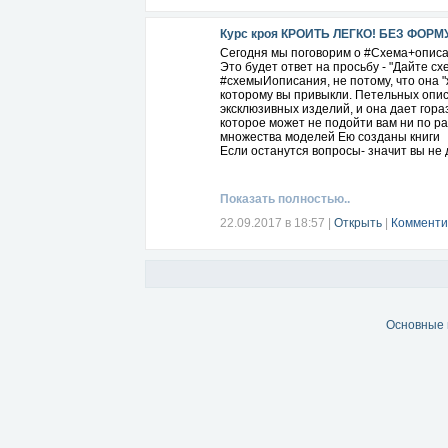
Курс кроя КРОИТЬ ЛЕГКО! БЕЗ ФОРМ
Сегодня мы поговорим о #Схема+опис
Это будет ответ на просьбу - "Дайте сх
#схемыИописания, не потому, что она "ж
которому вы привыкли. Петельных опис
эксклюзивных изделий, и она дает гор
которое может не подойти вам ни по ра
множества моделей Ею созданы книги
Если останутся вопросы- значит вы не 
Показать полностью..
22.09.2017 в 18:57
|
Открыть
|
Комменти
Основные 