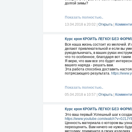
долгой зимы?
Показать полностью..
13.04.2018 в 20:02
|
Открыть
|
Комменти
Курс кроя КРОИТЬ ЛЕГКО! БЕЗ ФОРМ
Вся наша жизнь состоит из мелочей. И 
делают привлекательной и если вы уме
рукодельничать, в ваших руках инструм
что-то особенное, благодаря вот таки
Я верю, что вам все это будет интерес
вашего наряда - решать вам.
Эта работа способна доставить настоя
потрясающего результата.
https://www
Показать полностью..
05.04.2018 в 10:57
|
Открыть
|
Комменти
Курс кроя КРОИТЬ ЛЕГКО! БЕЗ ФОРМ
Это ваш первый Успешный шаг к созда
https://www.youtube.com/watch?v=0J1J
Ценность материала о котором вы узн
переоценить. Вам ничего не нужно буде
методику, примените в своих изделиях