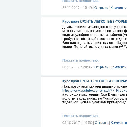
Показать полностью..
22.11.2017 в 15:49
|
Открыть
|
Комменти
Курс кроя КРОИТЬ ЛЕГКО! БЕЗ ФОРМ
Друзья и коллеги! Сегодня я хочу расск
можно изменить размер и вес вашего ф
виде их удобнее хранить в альбомах (м
требует какой-то сайт, так легко подог
блог или сделать из них коллаж... Наде
видео. Пользуйтесь с удовольствием
Показать полностью..
08.11.2017 в 20:35
|
Открыть
|
Комменти
Курс кроя КРОИТЬ ЛЕГКО! БЕЗ ФОРМ
Присмотритесь, как оригинально можно
https://www.youtube.com/watch?v=Rj1L
настоящие мастерицы. Зоя Вулвич дел
полотну в созданных ею #книгиЗоиВулви
#идеиЗоиВулвич будут вам примером 
Показать полностью..
05.10.2017 в 16:50
|
Открыть
|
Комменти