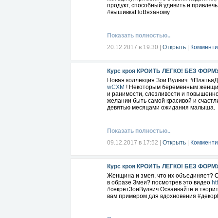
продукт, способный удивить и привлеч
#вышивкаПоВязаному
Показать полностью..
20.12.2017 в 19:30
|
Открыть
|
Комменти
Курс кроя КРОИТЬ ЛЕГКО! БЕЗ ФОРМ
Новая коллекция Зои Вулвич. #Плать
wCXM
! Некоторым беременным женщин
и ранимости, слезливости и повышенно
желании быть самой красивой и счаст
девятью месяцами ожидания малыша.
Показать полностью..
09.12.2017 в 17:52
|
Открыть
|
Комменти
Курс кроя КРОИТЬ ЛЕГКО! БЕЗ ФОРМ
Женщина и змея, что их объединяет? О
в образе Змеи? посмотрев это видео
ht
#секретЗоиВулвич Осваивайте и творит
вам примером для вдохновения #деко