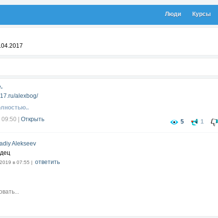
Люди
Курсы
.04.2017
.
b17.ru/alexbog/
олностью..
 09:50
|
Открыть
5
1
adiy Alekseev
дец
ответить
2019 в 07:55 |