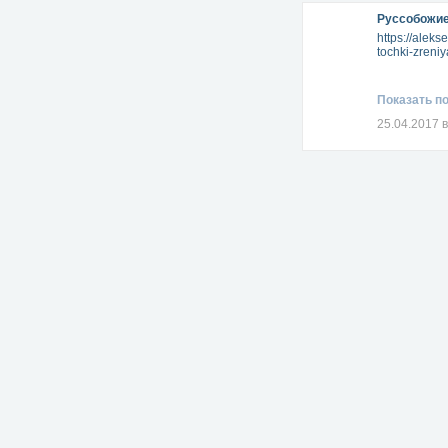
Руссобожие
https://alek
tochki-zreni
Показать п
25.04.2017 в