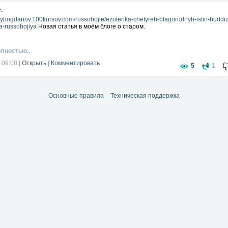
.
seybogdanov.100kursov.com/russobojie/ezoterika-chetyreh-blagorodnyh-istin-buddi
ya-russobojiya
Новая статья в моём блоге о старом.
олностью..
 09:08
|
Открыть
|
Комментировать
5
1
Основные правила
Техническая поддержка