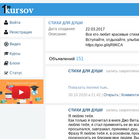
Войти
СТИХИ ДЛЯ ДУШИ
Дата создания:
22.03.2017
Регистрация
Описание:
Все кто любит красивые стихи
Вступайте, отдыхайте, улыба
Видео
https://goo.gl/qR8KCA
Курсы
151
Объявлений
Блоги
СТИХИ ДЛЯ ДУШИ
запись закреплен
Статус
Показать полностью..
30.10.2020 в 21:42
|
Открыть
|
Комменти
СТИХИ ДЛЯ ДУШИ
запись закреплен
Я люблю тебя.
Как только я прочитал в книге Джо Вит
люблю тебя, я стал применять ее во вс
просыпался, завтракал, принимал душ, 
Фразу Я люблю тебя я, в основном, про
произносить ее близким мне людям. Вы