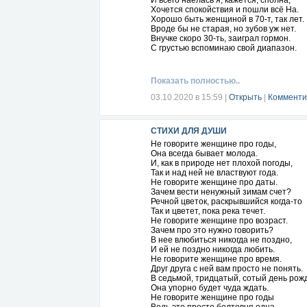
И всего наелась я, кажется, сполна,
Хочется спокойствия и пошли всё На.
Хорошо быть женщиной в 70-т, так лет.
Вроде бы не старая, но зубов уж нет.
Внучке скоро 30-ть, заиграл гормон.
С грустью вспоминаю свой диапазон.
Хорошо быть женщиной в 80-т лет,
Хоть дрожу немножечко, выключая свет
Вспоминаю прошлое, как тогда любила,
Показать полностью..
Целовала ласково, а кого?... Забыла...
Хорошо быть женщиной в 90-то лет.
03.10.2020 в 15:59
|
Открыть
|
Комменти
Ничего не хочется, сил уж дамских нет.
И смеюсь тихонечко... Да, уж почудила!
Жизнью я довольная! Я всю жизнь люби
СТИХИ ДЛЯ ДУШИ
И живём любовью мы, счастьем и мечта
Наша жизнь наполнена страстью и гре
Не говорите женщине про годы,
А любовью, женщина жить должна всегд
Она всегда бывает молода.
Хорошо ль быть женщиной?... Я отвечу
И, как в природе нет плохой погоды,
@ Ежов Владимир
Так и над ней не властвуют года.
Не говорите женщине про даты.
Зачем вести ненужный зимам счет?
Речной цветок, раскрывшийся когда-то
Так и цветет, пока река течет.
Не говорите женщине про возраст.
Зачем про это нужно говорить?
В нее влюбиться никогда не поздно,
И ей не поздно никогда любить.
Не говорите женщине про время.
Друг друга с ней вам просто не понять.
В седьмой, тридцатый, сотый день рож
Она упорно будет чуда ждать.
Не говорите женщине про годы