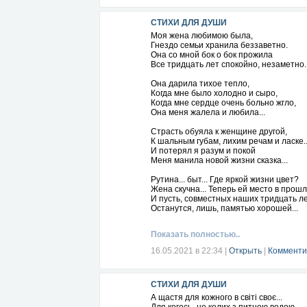
СТИХИ ДЛЯ ДУШИ
Моя жена любимою была,
Гнездо семьи хранила беззаветно.
Она со мной бок о бок прожила
Все тридцать лет спокойно, незаметно..
Она дарила тихое тепло,
Когда мне было холодно и сыро,
Когда мне сердце очень больно жгло,
Она меня жалела и любила...
Страсть обуяла к женщине другой,
К шальным губам, лихим речам и ласке..
И потерял я разум и покой
Меня манила новой жизни сказка...
Рутина... быт... Где яркой жизни цвет?
Жена скучна... Теперь ей место в прошл
И пусть, совместных наших тридцать ле
Останутся, лишь, памятью хорошей...
И вихрь меня безумный закружил
Показать полностью..
С той, кто моложе, выше и стройнее...
Чей дерзкий взгляд меня заворожил,
16.05.2021 в 22:34
|
Открыть
|
Комменти
Я навсегда решил остаться с нею...
Турне... наряды... бары и балет...
СТИХИ ДЛЯ ДУШИ
Всё, что захочет юная супруга.
Но, стал уже по швам трещать бюджет,
А щастя для кожного в світі своє...
С работой тоже стало очень туго...