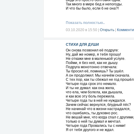
Ведь это просто болтовня одна.
Так много в мире бед и непогоды.
И что бы было, если б не она?!
А.Волков,
Показать полностью..
03.10.2020 в 15:50
|
Открыть
|
Комменти
СТИХИ ДЛЯ ДУШИ
Он снова позвонил её подруге:
Ну, дай же номер, я тебя прошу!
Не откажи мне в маленькой услуге.
Пойми, я без неё, как не дышу.
Подруга монотонно отвечала:
Ты бросил её, помнишь? Ты ушёл.
А он продолжил: Мы начнём сначала.
С тех пор, как ты сбежал не год прошёл
Четыре года срок это немало.
И ты не думал: как она жила,
что ела, чем болела, как дышала,
и как всю эту боль пережила.
Четыре года ты в ней не нуждался.
Зачем сейчас вернулся, блудный пёс?
Не начинай что в жизни настрадался,
что ошибаясь, ты духовно рос.
Не вешай мне, что когда спал с другими
только о ней ты думал и мечтал.
Четыре года Провались ты с ними!
Я от тебя другого и не ждал.