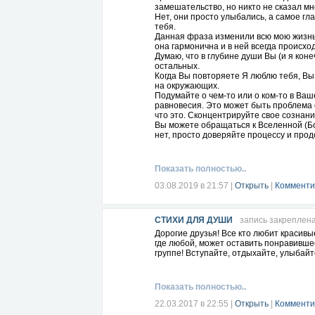
замешательство, но никто не сказал мне
Нет, они просто улыбались, а самое гл
тебя.
Данная фраза изменили всю мою жизнь:
она гармонична и в ней всегда происхо
Думаю, что в глубине души Вы (и я коне
остальных.
Когда Вы повторяете Я люблю тебя, В
на окружающих.
Подумайте о чем-то или о ком-то в Ваш
равновесия. Это может быть проблема 
что это. Сконцентрируйте свое сознани
Вы можете обращаться к Вселенной (Бог
нет, просто доверяйте процессу и прод
тебя. По мере того как вы будете это 
влиять на эту ситуацию или человека.
Пропуск, который ведёт Вас в мир от 
Показать полностью..
люблю тебя. Идея состоит в том, чтобы 
проблемного ребёнка, соседа, любить и
03.08.2019 в 21:57
|
Открыть
|
Комменти
Фраза Я люблю тебя служит волшебны
Доктор Хью Лин сказал, что в простой 
уважение и преобразование. С помощью
СТИХИ ДЛЯ ДУШИ
запись закреплен
угодно.
Вы все еще настроены скептически? По
Дорогие друзья! Все кто любит красивые
Даже если весь этот метод кажется Ва
где любой, может оставить понравивше
повторять Я люблю тебя, пока Вы дела
группе! Вступайте, отдыхайте, улыбайт
кушаете и живете своей жизнью?
В эти дни Вы будете чувствовать себя 
и посмотрите, что выйдет!
Показать полностью..
Кстати, Я люблю тебя!
22.03.2017 в 22:55
|
Открыть
|
Комменти