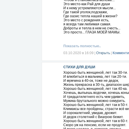
Отямтесь, я прошу, давайте збагнем,
Чтобы я становилась моложе...
Прокинувшись вранці у теплій оселі,
Это место-как Рай для души
Наскільки щасливо насправді живем!
И к нему устремляются мысли...
А в мить коли знову постукає в двері
Где такой уголок,подскажи,
Где оазис тепла нашей в жизни?
Бажання жалітись на власне буття,
Это место с рождения есть,
Зайдіть (це не складно) людину, що має
я всегда там любимая самая.
Удвічі складніше за ваше життя,
Доброты и тепла в нем не счесть...
Яка допомоги від Бога чекає!
Это просто... ГЛАЗА МОЕЙ МАМЫ.
І станьте посланцем Господнім з Небес!
Ми звикли постійно невтомно прохати
Показать полностью..
Та диво найбільше з можливих чудес
-Із вдячністю серця добро дарувати!
03.10.2020 в 16:09
|
Открыть
|
Комменти
І замість жалітись на прісний обід,
З голодним на двоє його розділити!
СТИХИ ДЛЯ ДУШИ
Нам просто нарешті задуматись слід...
Нам просто важливо навчитися жити...
Хорошо быть женщиной, лет так 30-ти.
***
И влюбиться в мальчика, лет так 20-ти.
А щастя є різне у кожного з нас,
И мужчина в 40-ок, тоже не дедок,
Для когось це- келих з питною водою...
Жизнь прекрасна в 30-ть, диапазон шир
І щастя для нього залежить від вас!
Хорошо быть женщиной, лет так 40-ка.
Добро- найпотужніша в світі цім зброя!
Хочешь, выпьешь водочки, хочешь конь
И тридцатилетнего есть чем удивить,
Інелла Огнєва
Мужика брутального можно охмурить.
Хорошо быть женщиной, лет так в 50-т.
Климаксы все пройдены, страсти всё ки
И сорокалетний, увидав, дрожит.
И дедок столетний с Виагрою бежит.
Хорошо быть женщиной, лет так в 60-т.
Скоро уж на пенсию, если не продлят.