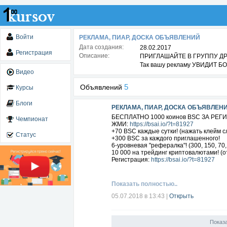
Войти
РЕКЛАМА, ПИАР, ДОСКА ОБЪЯВЛЕНИЙ
Дата создания:
28.02.2017
Регистрация
Описание:
ПРИГЛАШАЙТЕ В ГРУППУ ДР
Так вашу рекламу УВИДИТ 
Видео
5
Объявлений
Курсы
Блоги
РЕКЛАМА, ПИАР, ДОСКА ОБЪЯВЛЕН
БЕСПЛАТНО 1000 коинов BSC ЗА РЕГ
Чемпионат
ЖМИ:
https://bsai.io/?t=81927
+70 BSC каждые сутки! (нажать клейм с
Статус
+300 BSC за каждого приглашенного!
6-уровневая "рефералка"! (300, 150, 70, 
10 000 на трейдинг криптовалютами! (
Регистрация:
https://bsai.io/?t=81927
Показать полностью..
05.07.2018 в 13:43
|
Открыть
Показ