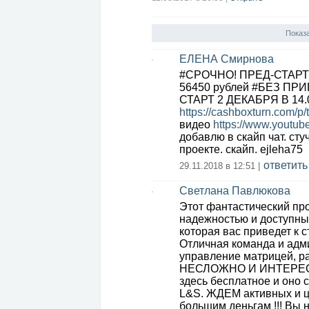
Показ
ЕЛЕНА Смирнова
#СРОЧНО! ПРЕД-СТАРТ C
56450 рублей #БЕЗ П
СТАРТ 2 ДЕКАБРЯ В 14.
https://cashboxturn.com/p/t
видео
https://www.yout
добавлю в скайп чат. ст
проекте. скайп. ejleha75
ответить
29.11.2018 в 12:51 |
Светлана Павлюкова
Этот фантастический про
надежностью и доступным
которая вас приведет к 
Отличная команда и адм
управление матрицей, р
НЕСЛОЖНО И ИНТЕРЕСНО
здесь бесплатное и оно 
L&S. ЖДЕМ активных и ц
большим деньгам !!! Вы 