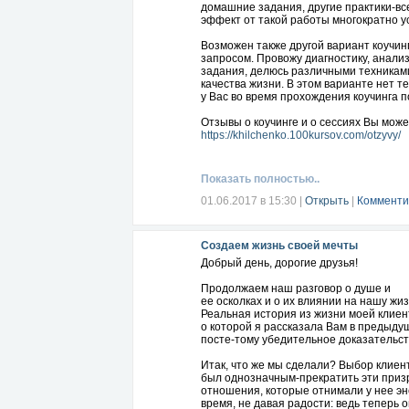
домашние задания, другие практики-вс
эффект от такой работы многократно у
Возможен также другой вариант коучин
запросом. Провожу диагностику, анал
задания, делюсь различными техника
качества жизни. В этом варианте нет те
у Вас во время прохождения коучинга 
Отзывы о коучинге и о сессиях Вы може
https://khilchenko.100kursov.com/otzyvy/
или под моей закрепленной записью в
Показать полностью..
Есть и видео-приглашаю Вас к просмотр
01.06.2017 в 15:30
|
Открыть
|
Комменти
https://www.youtube.com/watch?v=kGQA
Все желающие улучшить свою жизнь, т
Создаем жизнь своей мечты
обрести уверенность , повысить самооц
разобраться в отношениях с родными и
Добрый день, дорогие друзья!
личку или в скайп.
Продолжаем наш разговор о душе и
Я с радостью помогу Вам улучшить свою
ее осколках и о их влиянии на нашу жиз
благополучие. Добавить красок, арома
Реальная история из жизни моей клиен
о которой я рассказала Вам в предыду
посте-тому убедительное доказательст
Итак, что же мы сделали? Выбор клиен
был однозначным-прекратить эти при
отношения, которые отнимали у нее эн
время, не давая радости: ведь теперь 