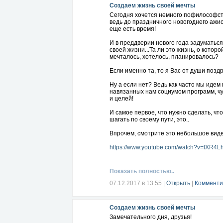
понравился мой совет!
Создаем жизнь своей мечты
Сегодня хочется немного пофилософст
ведь до праздничного новогоднего ажи
еще есть время!
И в преддверии нового года задуматься
своей жизни...Та ли это жизнь, о которо
мечталось, хотелось, планировалось?
Если именно та, то я Вас от души позд
Ну а если нет? Ведь как часто мы идем 
навязанных нам социумом программ, ч
и целей!
И самое первое, что нужно сделать, чт
шагать по своему пути, это..
Впрочем, смотрите это небольшое видео
https://www.youtube.com/watch?v=lXR4L
Показать полностью..
07.12.2017 в 13:55
|
Открыть
|
Комменти
Создаем жизнь своей мечты
Замечательного дня, друзья!