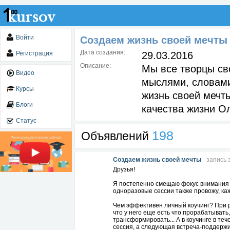
Войти
Создаем жизнь своей мечты
Дата создания:
Регистрация
29.03.2016
Описание:
Мы все творцы св
Видео
мыслями, словами
Курсы
жизнь своей мечт
Блоги
качества жизни О
Статус
198
Объявлений
Создаем жизнь своей мечты
запись 
Друзья!
Я постепенно смещаю фокус внимания в
одноразовые сессии также провожу, к
Чем эффективен личный коучинг? При р
что у него еще есть что прорабатывать
трансформировать... А в коучинге в те
сессия, а следующая встреча-поддерж