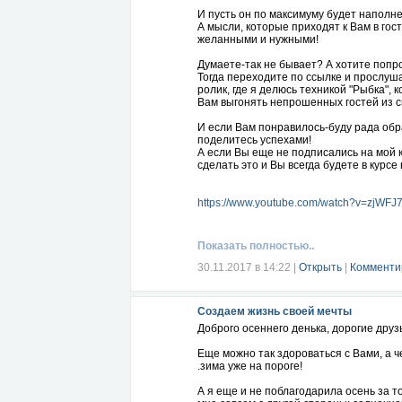
И пусть он по максимуму будет наполн
А мысли, которые приходят к Вам в гост
желанными и нужными!
Думаете-так не бывает? А хотите попр
Тогда переходите по ссылке и прослуш
ролик, где я делюсь техникой "Рыбка", 
Вам выгонять непрошенных гостей из с
И если Вам понравилось-буду рада обр
поделитесь успехами!
А если Вы еще не подписались на мой 
сделать это и Вы всегда будете в курсе 
https://www.youtube.com/watch?v=zjWFJ
Показать полностью..
30.11.2017 в 14:22
|
Открыть
|
Комменти
Создаем жизнь своей мечты
Доброго осеннего денька, дорогие друз
Еще можно так здороваться с Вами, а ч
.зима уже на пороге!
А я еще и не поблагодарила осень за то