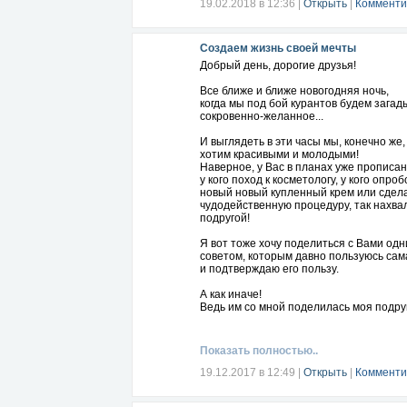
19.02.2018 в 12:36
|
Открыть
|
Комменти
До завтра и всех Вам благ, дорогие мои!
Создаем жизнь своей мечты
Добрый день, дорогие друзья!
Все ближе и ближе новогодняя ночь,
когда мы под бой курантов будем загад
сокровенно-желанное...
И выглядеть в эти часы мы, конечно же,
хотим красивыми и молодыми!
Наверное, у Вас в планах уже прописа
у кого поход к косметологу, у кого опро
новый новый купленный крем или сдел
чудодейственную процедуру, так нахв
подругой!
Я вот тоже хочу поделиться с Вами од
советом, которым давно пользуюсь сам
и подтверждаю его пользу.
А как иначе!
Ведь им со мной поделилась моя подр
с многолетним стажем!
Настало время и мне рассказать Вам о н
Показать полностью..
https://www.youtube.com/watch?v=4RN
19.12.2017 в 12:49
|
Открыть
|
Комменти
Буду рада Вашим лайкам и комментари