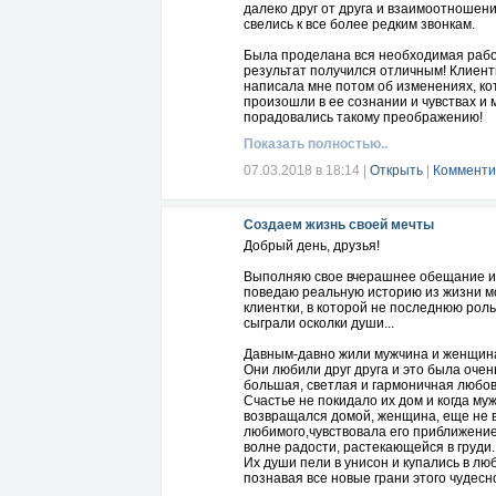
далеко друг от друга и взаимоотношен
свелись к все более редким звонкам.
Была проделана вся необходимая рабо
результат получился отличным! Клиент
написала мне потом об изменениях, к
произошли в ее сознании и чувствах и 
порадовались такому преображению!
Показать полностью..
К чему я все это Вам рассказываю, дор
К тому, что если в Вашей жизни есть си
07.03.2018 в 18:14
|
Открыть
|
Комменти
когда Вы не можете отпустить прежнюю
она не дает наладить полноценные от
новым избранником ( избранницей) ил
Создаем жизнь своей мечты
разъедает давняя обида, печаль или з
кого-то ( представляете, какой вред от 
Добрый день, друзья!
то эти отношения можно переписать!
Выполняю свое вчерашнее обещание и
Мы вернем Ваши осколки души, застря
поведаю реальную историю из жизни м
чужом пространстве, очистив их от всег
клиентки, в которой не последнюю роль
и точно также освободим Ваше простра
сыграли осколки души...
чужих осколков, отправив их владельцу.
В результате и Вы, и тот человек почув
Давным-давно жили мужчина и женщин
себя лучше: Ваши воспоминания не бу
Они любили друг друга и это была очен
окрашены негативом, это будет только
большая, светлая и гармоничная любов
из прошлой жизни! Вы осознаете, чему
Счастье не покидало их дом и когда му
учил этот человек, ведь люди неспрост
возвращался домой, женщина, еще не 
появляются в нашей жизни, это получе
любимого,чувствовала его приближение
урока, набор нужного опыта.
волне радости, растекающейся в груди.
Их души пели в унисон и купались в люб
И еще Вы почувствуете прилив сил, вед
познавая все новые грани этого чудесно
осколки души наполнены Вашей энерги