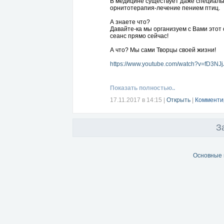
В медицине существует даже специаль
орнитотерапия-лечение пением птиц.
А знаете что?
Давайте-ка мы организуем с Вами этот
сеанс прямо сейчас!
А что? Мы сами Творцы своей жизни!
https://www.youtube.com/watch?v=fD3N
Показать полностью..
17.11.2017 в 14:15
|
Открыть
|
Комменти
З
Основные 