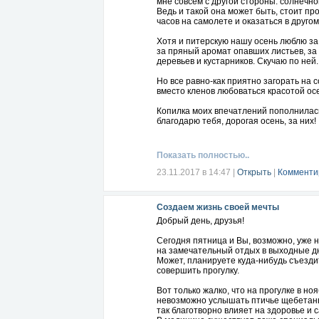
мне совсем с другой стороны: солнечной
Ведь и такой она может быть, стоит пр
часов на самолете и оказаться в другом
Хотя и питерскую нашу осень люблю за
за пряный аромат опавших листьев, з
деревьев и кустарников. Скучаю по ней..
Но все равно-как приятно загорать на с
вместо кленов любоваться красотой ос
Копилка моих впечатлений пополнилас
благодарю тебя, дорогая осень, за них!
Показать полностью..
23.11.2017 в 14:47
|
Открыть
|
Комменти
Создаем жизнь своей мечты
Добрый день, друзья!
Сегодня пятница и Вы, возможно, уже 
на замечательный отдых в выходные д
Может, планируете куда-нибудь съезди
совершить прогулку.
Вот только жалко, что на прогулке в но
невозможно услышать птичье щебетань
так благотворно влияет на здоровье и 