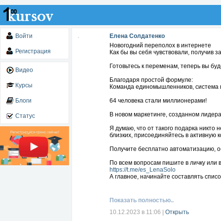
Войти
Елена Солдатенко
Новогодний переполох в интернете
Регистрация
Как бы вы себя чувствовали, получив 
Готовьтесь к переменам, теперь вы буд
Видео
Благодаря простой формуле:
Курсы
Команда единомышленников, система п
Блоги
64 человека стали миллионерами!
В новом маркетинге, созданном лидер
Статус
Я думаю, что от такого подарка никто
близких, присоединяйтесь в активную 
Получите бесплатно автоматизацию, о
По всем вопросам пишите в личку или в
https://t.me/es_LenaSolo
А главное, начинайте составлять спис
Показать полностью..
10.12.2023 в 11:06
|
Открыть