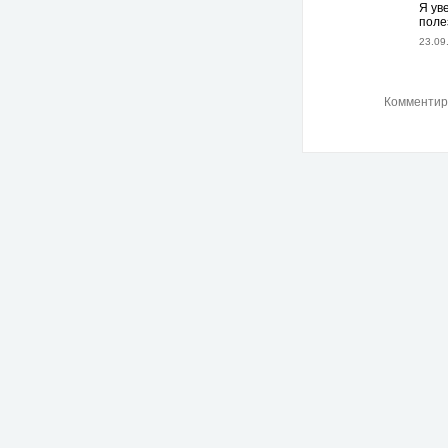
Я ув
поле
23.09