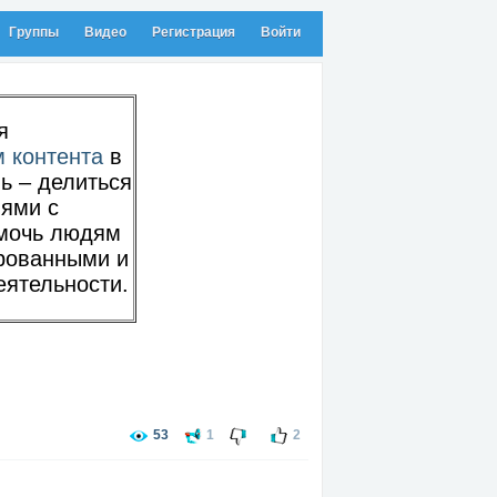
Группы
Видео
Регистрация
Войти
я
 контента
в
ль – делиться
иями с
омочь людям
рованными и
еятельности.
53
1
2