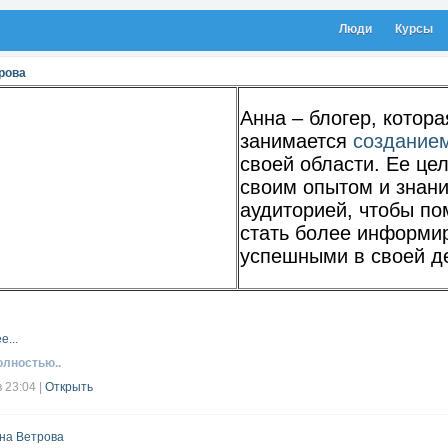
Люди
Курсы
рова
Анна – блогер, котора
занимается
созданием
своей области. Ее це
своим опытом и знан
аудиторией, чтобы п
стать более информи
успешными в своей д
е...
олностью..
в 23:04
|
Открыть
на Ветрова