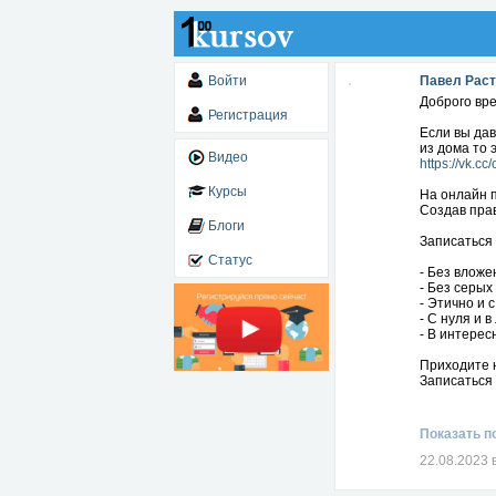
Войти
Павел Раст
Доброго вре
Регистрация
Если вы да
из дома то 
Видео
https://vk.cc
Курсы
На онлайн п
Создав пра
Блоги
Записаться 
Статус
- Без вложе
- Без серых
- Этично и 
- С нуля и 
- В интерес
Приходите 
Записаться 
Показать п
22.08.2023 