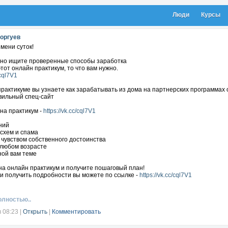
Люди
Курсы
оргуев
мени суток!
вно ищите проверенные способы заработка
этот онлайн практикум, то что вам нужно.
/cql7V1
рактикуме вы узнаете как зарабатывать из дома на партнерских программах 
вильный спец-сайт
на практикум -
https://vk.cc/cql7V1
ний
 схем и спама
с чувством собственного достоинства
в любом возрасте
ной вам теме
на онлайн практикум и получите пошаговый план!
и получить подробности вы можете по ссылке -
https://vk.cc/cql7V1
олностью..
в 08:23
|
Открыть
|
Комментировать