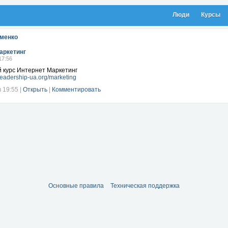
Люди
Курсы
оменко
аркетинг
17:56
 курс Интернет Маркетинг
hleadership-ua.org/marketing
в 19:55
|
Открыть
|
Комментировать
Основные правила
Техническая поддержка