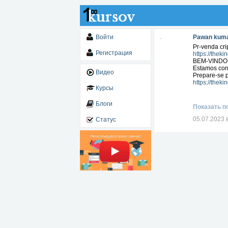
Войти
Pawan kuma
Pr-venda cri
Регистрация
https://thek
BEM-VINDO 
Estamos con
Видео
Prepare-se p
https://thek
Курсы
Блоги
Показать п
05.07.2023 
Статус