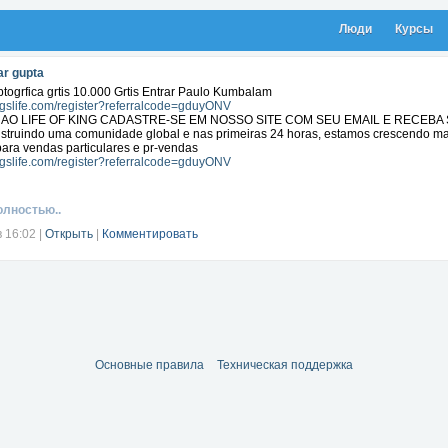
Люди
Курсы
r gupta
ptogrfica grtis 10.000 Grtis Entrar Paulo Kumbalam
ingslife.com/register?referralcode=gduyONV
AO LIFE OF KING CADASTRE-SE EM NOSSO SITE COM SEU EMAIL E RECEBA S
struindo uma comunidade global e nas primeiras 24 horas, estamos crescendo mai
ara vendas particulares e pr-vendas
ingslife.com/register?referralcode=gduyONV
олностью..
в 16:02
|
Открыть
|
Комментировать
Основные правила
Техническая поддержка