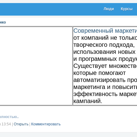
Люди
Курсы
нко
Современный маркети
от компаний не тольк
творческого подхода, 
использования новых
и программных продук
Существует множеств
которые помогают
автоматизировать пр
маркетинга и повысит
эффективность марке
кампаний.
е...
олностью..
в 13:54
|
Открыть
|
Комментировать