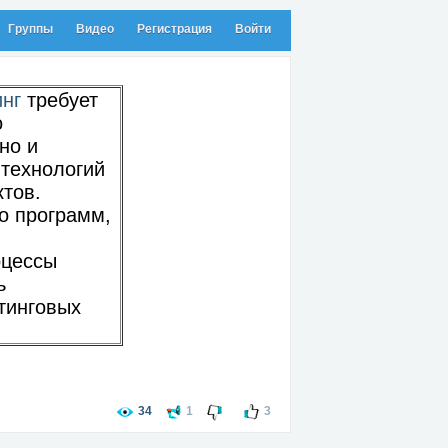
Группы
Видео
Регистрация
Войти
нг
требует
о
но и
 технологий
тов.
о программ,
оцессы
ь
тинговых
34
1
3