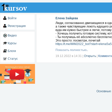
Войти
Елена Зайцева
Люди, согласованно двигающиеся в од
Регистрация
а также чувствующие локоть идущего ря
куда им нужно быстрее и легче, потому 
- Хочешь получить готовую систему, к
Видео
- Ты получишь её абсолютно бесплатно
Это просто: посмотри, почитай
Курсы
https://t.me/MlM2022_bot?start=elena5a5
Показать полностью..
Блоги
19.12.2022 в 14:31
|
Открыть
|
Комменти
Статус
Основные 