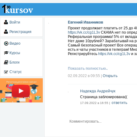
Войти
Евгений Иванников
Проект продолжает платить от 25 до 4
Регистрация
https://vk.cc/cg1L3v
СКАМА нет по опре
Реферальная программа! 5% от вклада 
Нет даже 10рублей? Зарабатывай на 
Видео
Самый безопасный проект! Все операци
есть и чаты участников в телеграм! Мн
Курсы
Регистрируйтесь
https://vk.cc/cg1L3v
и з
Блоги
Показать полностью..
Статус
02.09.2022 в 09:55
|
Открыть
Надежда Андрейчук
Страница заблокирована((
ответить
17.09.2022 в 16:55 |