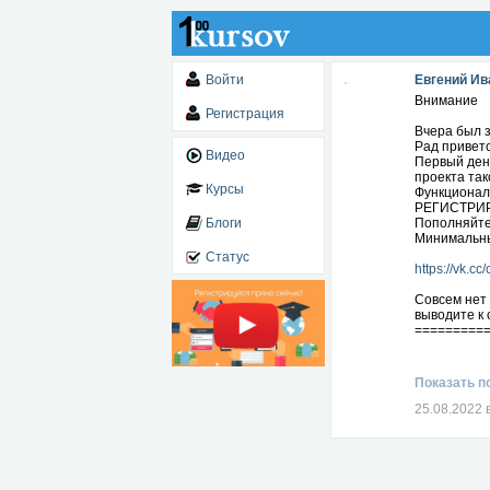
Войти
Евгений Ив
Внимание
Регистрация
Вчера был
Рад приветс
Видео
Первый день
проекта та
Курсы
Функционал 
РЕГИСТРИ
Блоги
Пополняйте 
Минимальны
Статус
https://vk.cc
Совсем нет
выводите к 
=========
Показать п
25.08.2022 