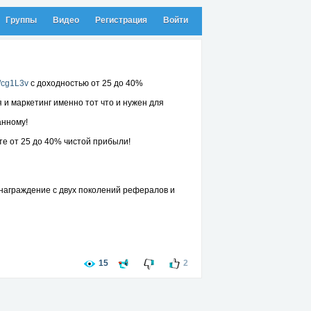
Группы
Видео
Регистрация
Войти
c/cg1L3v
с доходностью от 25 до 40%
и маркетинг именно тот что и нужен для
анному!
те от 25 до 40% чистой прибыли!
награждение с двух поколений рефералов и
15
2