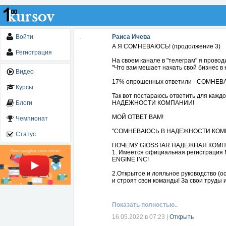
Войти
Раиса Ичева
А Я СОМНЕВАЮСЬ! (продолжение 3)
Регистрация
На своем канале в "телеграм" я провод
"Что вам мешает начать свой бизнес 
Видео
17% опрошенных ответили - СОМН
Курсы
Так вот постараюсь ответить для кажд
Блоги
НАДЕЖНОСТИ КОМПАНИИ!
МОЙ ОТВЕТ ВАМ!
Чемпионат
"СОМНЕВАЮСЬ В НАДЕЖНОСТИ КОМ
Статус
ПОЧЕМУ GIOSSTAR НАДЕЖНАЯ КОМП
1. Имеется официальная регистраци
ENGINE INC!
2.Открытое и лояльное руководство (о
и строят свои команды! За свои труды 
Ирина Николаевна присутствует на каж
Она вместе с нами в группе изучает анг
административной работы кроме того!
Показать полностью..
И это о многом говорит!
16.05.2022 в 07:23
|
Открыть
3. Проводится мощное БЕСПЛАТНОЕ сис