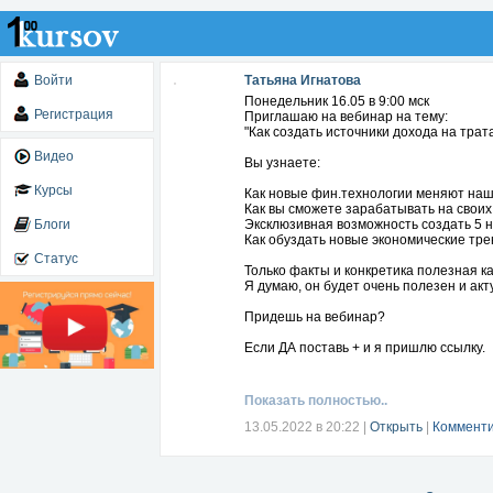
Войти
Татьяна Игнатова
Понедельник 16.05 в 9:00 мск
Регистрация
Приглашаю на вебинар на тему:
"Как создать источники дохода на трата
Видео
Вы узнаете:
Курсы
Как новые фин.технологии меняют нашу 
Как вы сможете зарабатывать на своих 
Блоги
Эксклюзивная возможность создать 5 
Как обуздать новые экономические тр
Статус
Только факты и конкретика полезная к
Я думаю, он будет очень полезен и акт
Придешь на вебинар?
Если ДА поставь + и я пришлю ссылку.
Показать полностью..
13.05.2022 в 20:22
|
Открыть
|
Комменти