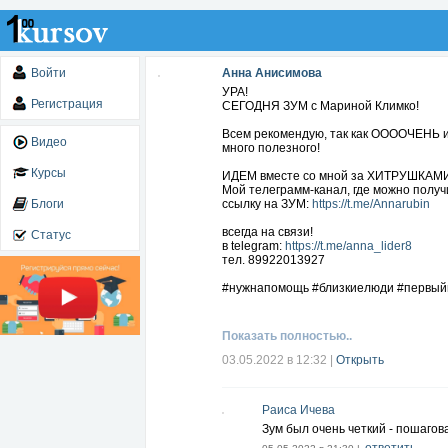
Войти
Анна Анисимова
УРА!
Регистрация
СЕГОДНЯ ЗУМ с Мариной Климко!
Всем рекомендую, так как ООООЧЕНЬ и
Видео
много полезного!
Курсы
ИДЕМ вместе со мной за ХИТРУШКА
Мой телеграмм-канал, где можно получ
Блоги
ссылку на ЗУМ:
https://t.me/Annarubin
всегда на связи!
Статус
в telegram:
https://t.me/anna_lider8
тел. 89922013927
#нужнапомощь #близкиелюди #первый
Показать полностью..
03.05.2022 в 12:32
|
Открыть
Раиса Ичева
Зум был очень четкий - пошагова