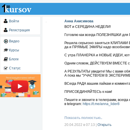
Войти
Анна Анисимова
ВОТ и СЕРЕДИНА НЕДЕЛИ!
Регистрация
Готовлю как всегда ПОЛЕЗНЯШКИ дл
Видео
Решила серьезно заняться КЛИПАМИ 
да и ПРЯМЫЕ ЭФИРЫ надо возобнови
Курсы
С утра ПЛАНЕРКА и НОВЫЕ ИДЕИ, кот
Блоги
Одним словом, ДЕЙСТВУЕМ ВМЕСТЕ 
Статус
А РЕЗУЛЬТАТЫ увидите! Мы с вами об
А пока мы "УЧАСТВУЕМ В ЭКСПЕРИМЕ
ВСегда РАДА вашим лайкам и коммент
ПРИСОЕДИНЯЙТЕСЬ к нам!
Пишите и звоните в телеграмм, всегда 
в telegram:
https://t.me/anna_lider8
тел. 89922013927
Мой телеграмм канал:
https://t.me/Anna
Показать полностью..
#нужнапомощь #близкиелюди #первый
20.04.2022 в 07:13
|
Открыть