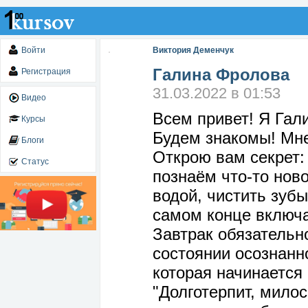
Войти
Виктория Деменчук
Галина Фролова
Регистрация
31.03.2022 в 01:53
Видео
Всем привет! Я Гал
Курсы
Будем знакомы! Мне
Блоги
Открою вам секрет:
Статус
познаём что-то нов
водой, чистить зуб
самом конце включа
Завтрак обязательн
состоянии осознанн
которая начинается
"Долготерпит, милос