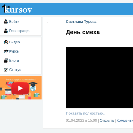
Войти
Светлана Турова
Регистрация
День смеха
Видео
Курсы
Блоги
Статус
Показать полностью..
01.04.2022 в 15:00
|
Открыть
|
Комменти